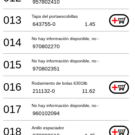
957802410
013
Tapa del portaescobillas
+
643755-0
1.45
014
No hay información disponible, no se puede pedir
970802270
015
No hay información disponible, no se puede pedir
970802351
016
Rodamiento de bolas 6301llb
+
211132-0
11.62
017
No hay información disponible, no se puede pedir
960102094
018
Anillo espaciador
+