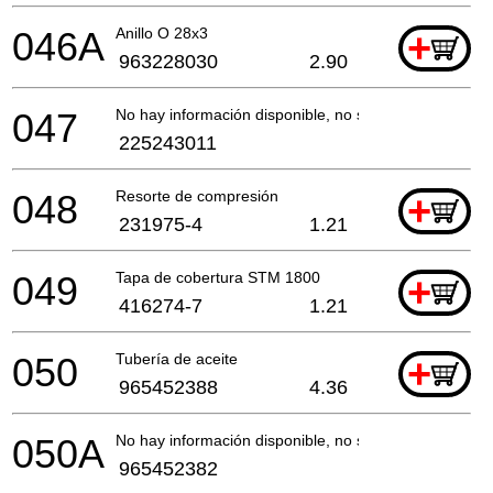
046A
Anillo O 28x3
+
963228030
2.90
047
No hay información disponible, no se puede pedir
225243011
048
Resorte de compresión
+
231975-4
1.21
049
Tapa de cobertura STM 1800
+
416274-7
1.21
050
Tubería de aceite
+
965452388
4.36
050A
No hay información disponible, no se puede pedir
965452382