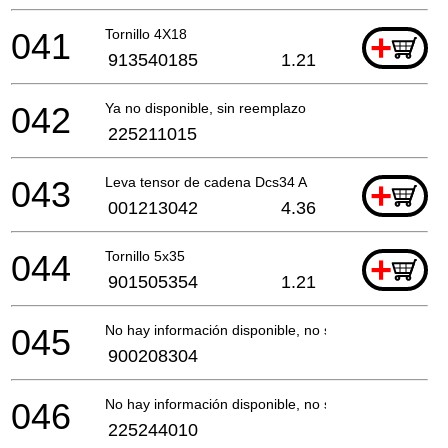
041
Tornillo 4X18
+
913540185
1.21
042
Ya no disponible, sin reemplazo
225211015
043
Leva tensor de cadena Dcs34 A
+
001213042
4.36
044
Tornillo 5x35
+
901505354
1.21
045
No hay información disponible, no se puede pedir
900208304
046
No hay información disponible, no se puede pedir
225244010