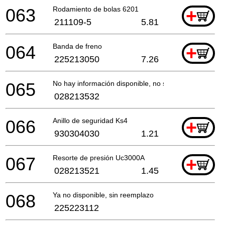
063
Rodamiento de bolas 6201
+
211109-5
5.81
064
Banda de freno
+
225213050
7.26
065
No hay información disponible, no se puede pedir
028213532
066
Anillo de seguridad Ks4
+
930304030
1.21
067
Resorte de presión Uc3000A
+
028213521
1.45
068
Ya no disponible, sin reemplazo
225223112