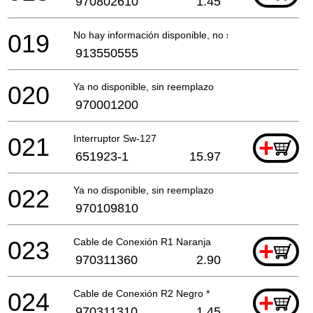
970802610
1.45
019
No hay información disponible, no se puede pedir
913550555
020
Ya no disponible, sin reemplazo
970001200
021
Interruptor Sw-127
+
651923-1
15.97
022
Ya no disponible, sin reemplazo
970109810
023
Cable de Conexión R1 Naranja
+
970311360
2.90
024
Cable de Conexión R2 Negro *
+
970311310
1.45