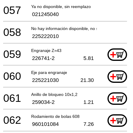
057
Ya no disponible, sin reemplazo
021245040
058
No hay información disponible, no se puede pedir
225222010
059
Engranaje Z=43
+
226741-2
5.81
060
Eje para engranaje
+
225221030
21.30
061
Anillo de bloqueo 10x1,2
+
259034-2
1.21
062
Rodamiento de bolas 608
+
960101084
7.26