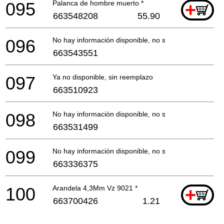
095
Palanca de hombre muerto *
+
663548208
55.90
096
No hay información disponible, no se puede pedir
663543551
097
Ya no disponible, sin reemplazo
663510923
098
No hay información disponible, no se puede pedir
663531499
099
No hay información disponible, no se puede pedir
663336375
100
Arandela 4,3Mm Vz 9021 *
+
663700426
1.21