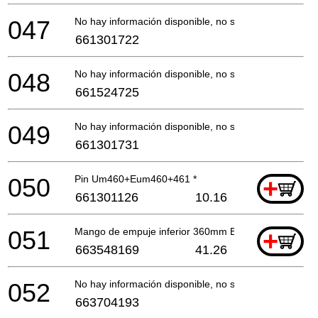
047
No hay información disponible, no se puede pedir
661301722
048
No hay información disponible, no se puede pedir
661524725
049
No hay información disponible, no se puede pedir
661301731
050
Pin Um460+Eum460+461 *
+
661301126
10.16
051
Mango de empuje inferior 360mm Eum460 *
+
663548169
41.26
052
No hay información disponible, no se puede pedir
663704193