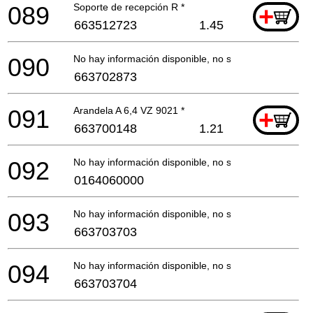
089
Soporte de recepción R *
+
663512723
1.45
090
No hay información disponible, no se puede pedir
663702873
091
Arandela A 6,4 VZ 9021 *
+
663700148
1.21
092
No hay información disponible, no se puede pedir
0164060000
093
No hay información disponible, no se puede pedir
663703703
094
No hay información disponible, no se puede pedir
663703704