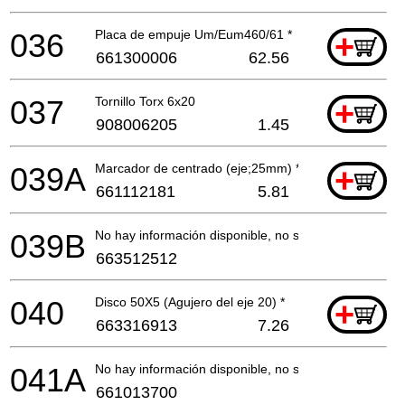
036
Placa de empuje Um/Eum460/61 *
+
661300006
62.56
037
Tornillo Torx 6x20
+
908006205
1.45
039A
Marcador de centrado (eje;25mm) *
+
661112181
5.81
039B
No hay información disponible, no se puede pedir
663512512
040
Disco 50X5 (Agujero del eje 20) *
+
663316913
7.26
041A
No hay información disponible, no se puede pedir
661013700