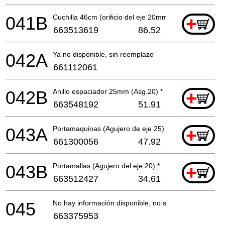
041B
Cuchilla 46cm (orificio del eje 20mm)
+
663513619
86.52
042A
Ya no disponible, sin reemplazo
661112061
042B
Anillo espaciador 25mm (Asg.20) *
+
663548192
51.91
043A
Portamaquinas (Agujero de eje 25) *
+
661300056
47.92
043B
Portamallas (Agujero del eje 20) *
+
663512427
34.61
045
No hay información disponible, no se puede pedir
663375953