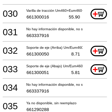
030
Varilla de tracción Um460+Eum460+461 *
+
661300016
55.90
031
No hay información disponible, no se puede pedir
663337916
032
Soporte de eje (Arriba) Um/Eum460 *
+
661300050
8.71
033
Soporte de eje (Abajo) Um/Eum460 *
+
661300051
5.81
034
No hay información disponible, no se puede pedir
663337916
035
Ya no disponible, sin reemplazo
661290288