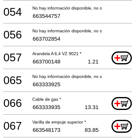
054
No hay información disponible, no se puede pedir
663544757
056
No hay información disponible, no se puede pedir
663702854
057
Arandela A 6,4 VZ 9021 *
+
663700148
1.21
065
No hay información disponible, no se puede pedir
663333925
066
Cable de gas *
+
663333935
13.31
067
Varilla de empuje superior *
+
663548173
83.85