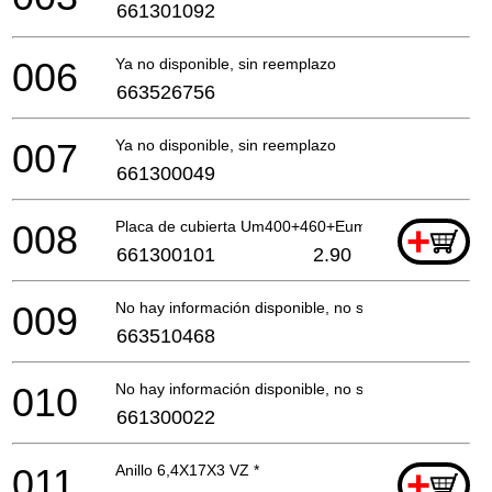
661301092
006
Ya no disponible, sin reemplazo
663526756
007
Ya no disponible, sin reemplazo
661300049
008
Placa de cubierta Um400+460+Eum400 *
+
661300101
2.90
009
No hay información disponible, no se puede pedir
663510468
010
No hay información disponible, no se puede pedir
661300022
011
Anillo 6,4X17X3 VZ *
+