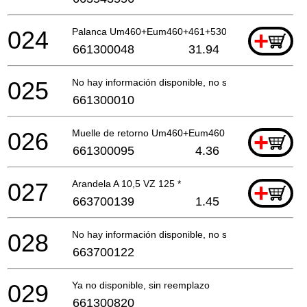
024
Palanca Um460+Eum460+461+530 *
+
661300048
31.94
025
No hay información disponible, no se puede pedir
661300010
026
Muelle de retorno Um460+Eum460 *
+
661300095
4.36
027
Arandela A 10,5 VZ 125 *
+
663700139
1.45
028
No hay información disponible, no se puede pedir
663700122
029
Ya no disponible, sin reemplazo
661300820