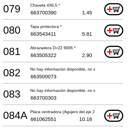
079
Chaveta 4X6,5 *
+
663700390
1.45
080
Tapa protectora *
+
663543411
5.81
081
Abrazadera D=22 9005 *
+
663505322
2.90
082
No hay información disponible, no se puede pedir
663500073
083
No hay información disponible, no se puede pedir
663700303
084A
Placa centradora (Agujero del eje 25) *
+
661062551
10.16