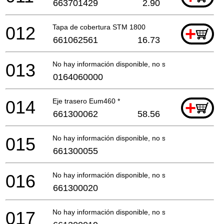
663701429
2.90
012
Tapa de cobertura STM 1800
+
661062561
16.73
013
No hay información disponible, no se puede pedir
0164060000
014
Eje trasero Eum460 *
+
661300062
58.56
015
No hay información disponible, no se puede pedir
661300055
016
No hay información disponible, no se puede pedir
661300020
017
No hay información disponible, no se puede pedir