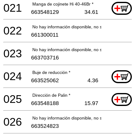
021
Manga de cojinete Hi 40-46Br *
+
663548129
34.61
022
No hay información disponible, no se puede pedir
661300011
023
No hay información disponible, no se puede pedir
663703716
024
Buje de reducción *
+
663525062
4.36
025
Dirección de Palin *
+
663548188
15.97
026
No hay información disponible, no se puede pedir
663524823