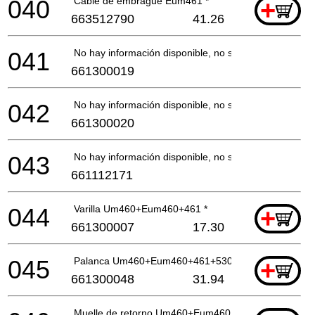
040
Cable de embrague Eum461 *
+
663512790
41.26
041
No hay información disponible, no se puede pedir
661300019
042
No hay información disponible, no se puede pedir
661300020
043
No hay información disponible, no se puede pedir
661112171
044
Varilla Um460+Eum460+461 *
+
661300007
17.30
045
Palanca Um460+Eum460+461+530 *
+
661300048
31.94
Muelle de retorno Um460+Eum460 *