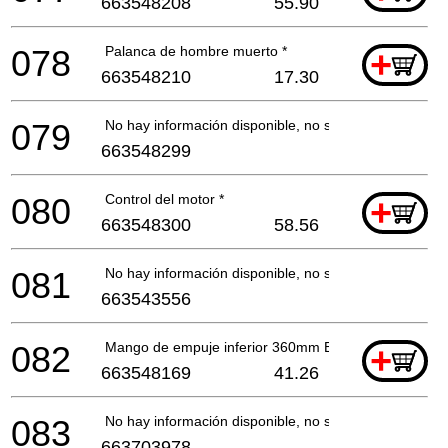
663548208
55.90
078
Palanca de hombre muerto *
+
663548210
17.30
079
No hay información disponible, no se puede pedir
663548299
080
Control del motor *
+
663548300
58.56
081
No hay información disponible, no se puede pedir
663543556
082
Mango de empuje inferior 360mm Eum460 *
+
663548169
41.26
083
No hay información disponible, no se puede pedir
663703978