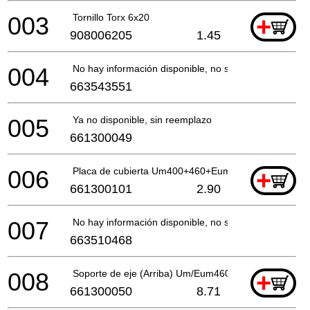
003
Tornillo Torx 6x20
+
908006205
1.45
004
No hay información disponible, no se puede pedir
663543551
005
Ya no disponible, sin reemplazo
661300049
006
Placa de cubierta Um400+460+Eum400 *
+
661300101
2.90
007
No hay información disponible, no se puede pedir
663510468
008
Soporte de eje (Arriba) Um/Eum460 *
+
661300050
8.71