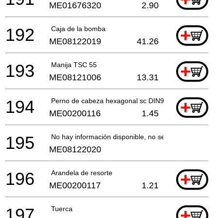
ME01676320
2.90
192
Caja de la bomba
+
ME08122019
41.26
193
Manija TSC 55
+
ME08121006
13.31
194
Perno de cabeza hexagonal sc DIN933 M5x12 8.8 A3
+
ME00200116
1.45
195
No hay información disponible, no se puede pedir
ME08122020
196
Arandela de resorte
+
ME00200117
1.21
197
Tuerca
+