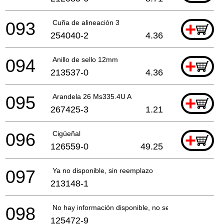
093
Cuña de alineación 3
+
254040-2
4.36
094
Anillo de sello 12mm
+
213537-0
4.36
095
Arandela 26 Ms335.4U A
+
267425-3
1.21
096
Cigüeñal
+
126559-0
49.25
097
Ya no disponible, sin reemplazo
213148-1
098
No hay información disponible, no se puede pedir
125472-9