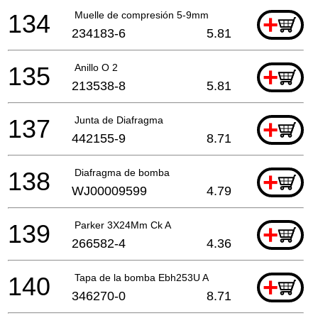
134
Muelle de compresión 5-9mm
+
234183-6
5.81
135
Anillo O 2
+
213538-8
5.81
137
Junta de Diafragma
+
442155-9
8.71
138
Diafragma de bomba
+
WJ00009599
4.79
139
Parker 3X24Mm Ck A
+
266582-4
4.36
140
Tapa de la bomba Ebh253U A
+
346270-0
8.71