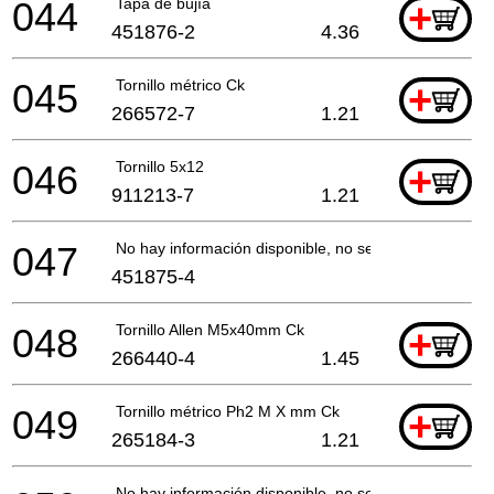
044
Tapa de bujía
+
451876-2
4.36
045
Tornillo métrico Ck
+
266572-7
1.21
046
Tornillo 5x12
+
911213-7
1.21
047
No hay información disponible, no se puede pedir
451875-4
048
Tornillo Allen M5x40mm Ck
+
266440-4
1.45
049
Tornillo métrico Ph2 M X mm Ck
+
265184-3
1.21
No hay información disponible, no se puede pedir