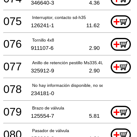
346640-3
4.36
075
Interruptor, contacto sd-h35
+
126241-1
11.62
076
Tornillo 4x8
+
911107-6
2.90
077
Anillo de retención pestillo Ms335.4U A
+
325912-9
2.90
078
No hay información disponible, no se puede pedir
234181-0
079
Brazo de válvula
+
125554-7
5.81
080
Pasador de válvula
+