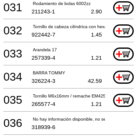
031
Rodamiento de bolas 6002zz
+
211243-1
2.90
032
Tornillo de cabeza cilíndrica con hexágono interio
+
922442-7
1.45
033
Arandela 17
+
257339-4
1.21
034
BARRA TOMMY
+
326224-3
42.59
035
Tornillo M6x16mm / remache EM4250 A
+
265577-4
1.21
036
No hay información disponible, no se puede pedir
318939-6