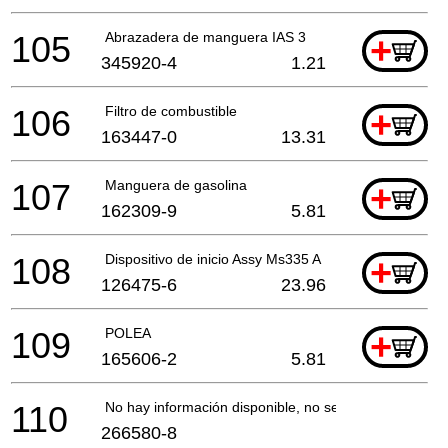
105
Abrazadera de manguera IAS 3
+
345920-4
1.21
106
Filtro de combustible
+
163447-0
13.31
107
Manguera de gasolina
+
162309-9
5.81
108
Dispositivo de inicio Assy Ms335 A
+
126475-6
23.96
109
POLEA
+
165606-2
5.81
110
No hay información disponible, no se puede pedir
266580-8