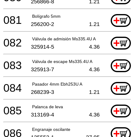
256866-8
1.21
081
Bolígrafo 5mm
+
256200-2
1.21
082
Válvula de admisión Ms335.4U A
+
325914-5
4.36
083
Válvula de escape Ms335.4U A
+
325913-7
4.36
084
Pasador 4mm Ebh253U A
+
268239-3
1.21
085
Palanca de leva
+
313169-4
4.36
086
Engranaje oscilante
+