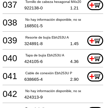
037
Tornillo de cabeza hexagonal M4x20 Ck
+
922138-0
1.21
038
No hay información disponible, no se puede pedir
168501-5
039
Resorte de bujía Ebh253U A
+
324891-8
1.45
040
Tapa de bujía Ebh253U A
+
424105-6
4.36
041
Cable de conexión Ebh253U P
+
638665-4
2.90
042
No hay información disponible, no se puede pedir
424313-9