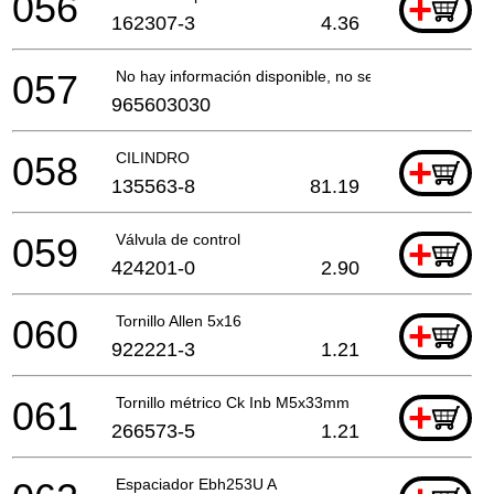
056
+
162307-3
4.36
057
No hay información disponible, no se puede pedir
965603030
058
CILINDRO
+
135563-8
81.19
059
Válvula de control
+
424201-0
2.90
060
Tornillo Allen 5x16
+
922221-3
1.21
061
Tornillo métrico Ck Inb M5x33mm
+
266573-5
1.21
Espaciador Ebh253U A