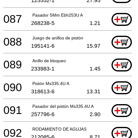
125552-1
27.95
087
Pasador 5Mm Ebh253U A
+
268238-5
1.21
088
Juego de anillos de pistón
+
195141-6
15.97
089
Anillo de bloqueo
+
233983-1
1.45
090
Pistón Ms335.4U A
+
318613-6
13.31
091
Pasador del pistón Ms335.4U A
+
257796-6
2.90
092
RODAMIENTO DE AGUJAS
+
212085-6
8.71