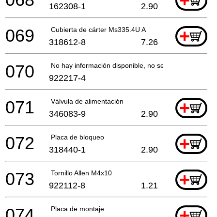
+
162308-1
2.90
069
Cubierta de cárter Ms335.4U A
+
318612-8
7.26
070
No hay información disponible, no se puede pedir
922217-4
071
Válvula de alimentación
+
346083-9
2.90
072
Placa de bloqueo
+
318440-1
2.90
073
Tornillo Allen M4x10
+
922112-8
1.21
074
Placa de montaje
+