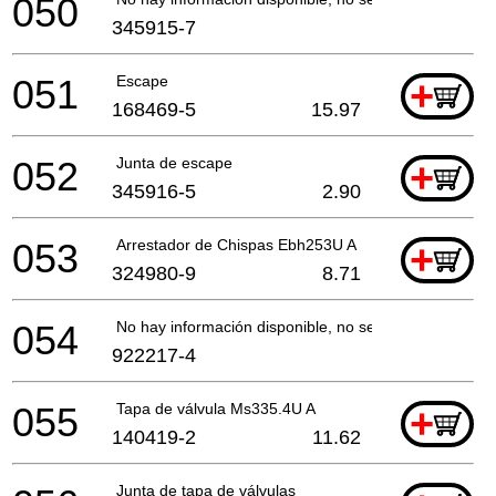
050
345915-7
051
Escape
+
168469-5
15.97
052
Junta de escape
+
345916-5
2.90
053
Arrestador de Chispas Ebh253U A
+
324980-9
8.71
054
No hay información disponible, no se puede pedir
922217-4
055
Tapa de válvula Ms335.4U A
+
140419-2
11.62
Junta de tapa de válvulas