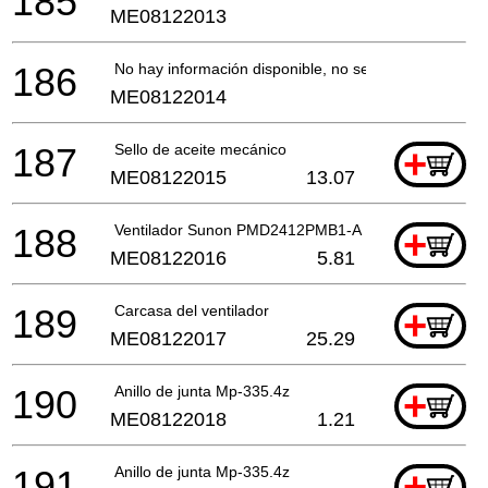
185
ME08122013
186
No hay información disponible, no se puede pedir
ME08122014
187
Sello de aceite mecánico
+
ME08122015
13.07
188
Ventilador Sunon PMD2412PMB1-A
+
ME08122016
5.81
189
Carcasa del ventilador
+
ME08122017
25.29
190
Anillo de junta Mp-335.4z
+
ME08122018
1.21
191
Anillo de junta Mp-335.4z
+