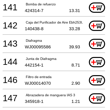
141
Bomba de refuerzo
+
424314-7
13.31
142
Caja del Purificador de Aire Ebh253U A
+
140438-8
33.28
143
Diafragma
+
WJ00095586
39.93
144
Junta de Diafragma
+
442154-1
8.71
146
Filtro de entrada
+
WJ00014070
2.90
147
Abrazadera de manguera IAS 3
+
345918-1
1.21