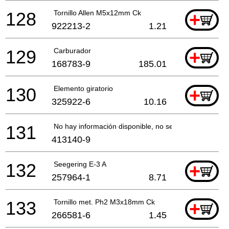
128
Tornillo Allen M5x12mm Ck
+
922213-2
1.21
129
Carburador
+
168783-9
185.01
130
Elemento giratorio
+
325922-6
10.16
131
No hay información disponible, no se puede pedir
413140-9
132
Seegering E-3 A
+
257964-1
8.71
133
Tornillo met. Ph2 M3x18mm Ck
+
266581-6
1.45