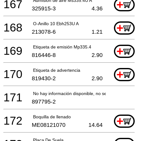
167
Admisión de aire Ms335.4U A
+
325915-3
4.36
168
O-Anillo 10 Ebh253U A
+
213078-6
1.21
169
Etiqueta de emisión Mp335.4
+
816446-8
2.90
170
Etiqueta de advertencia
+
819430-2
2.90
171
No hay información disponible, no se puede pedir
897795-2
172
Boquilla de llenado
+
ME08121070
14.64
Placa De Suela