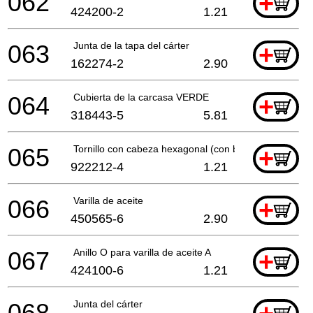
062
+
424200-2
1.21
063
Junta de la tapa del cárter
+
162274-2
2.90
064
Cubierta de la carcasa VERDE
+
318443-5
5.81
065
Tornillo con cabeza hexagonal (con brida) M5x12
+
922212-4
1.21
066
Varilla de aceite
+
450565-6
2.90
067
Anillo O para varilla de aceite A
+
424100-6
1.21
068
Junta del cárter