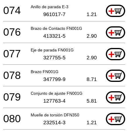
074
Anillo de parada E-3
+
961017-7
1.21
076
Brazo de Contacto FN001G
+
413321-5
2.90
077
Eje de parada FN001G
+
327755-5
2.90
078
Brazo FN001G
+
347799-9
8.71
079
Conjunto de ajuste FN001G
+
127763-4
5.81
080
Muelle de torsión DFN350
+
232514-3
1.21