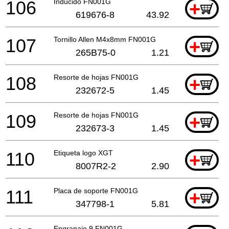
106
Inducido FN001G
+
619676-8
43.92
107
Tornillo Allen M4x8mm FN001G
+
265B75-0
1.21
108
Resorte de hojas FN001G
+
232672-5
1.45
109
Resorte de hojas FN001G
+
232673-3
1.45
110
Etiqueta logo XGT
+
8007R2-2
2.90
111
Placa de soporte FN001G
+
347798-1
5.81
Engranaje 9 FN001G