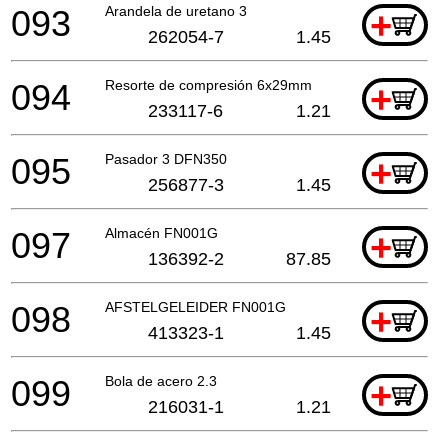
093
Arandela de uretano 3
+
262054-7
1.45
094
Resorte de compresión 6x29mm
+
233117-6
1.21
095
Pasador 3 DFN350
+
256877-3
1.45
097
Almacén FN001G
+
136392-2
87.85
098
AFSTELGELEIDER FN001G
+
413323-1
1.45
099
Bola de acero 2.3
+
216031-1
1.21