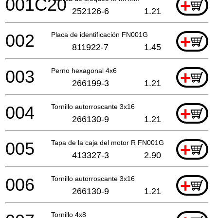
001C20
+
252126-6
1.21
002
Placa de identificación FN001G
+
811922-7
1.45
003
Perno hexagonal 4x6
+
266199-3
1.21
004
Tornillo autorroscante 3x16
+
266130-9
1.21
005
Tapa de la caja del motor R FN001G
+
413327-3
2.90
006
Tornillo autorroscante 3x16
+
266130-9
1.21
Tornillo 4x8