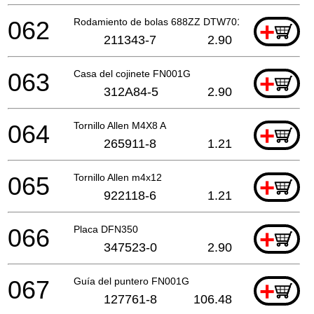
062
Rodamiento de bolas 688ZZ DTW701
+
211343-7
2.90
063
Casa del cojinete FN001G
+
312A84-5
2.90
064
Tornillo Allen M4X8 A
+
265911-8
1.21
065
Tornillo Allen m4x12
+
922118-6
1.21
066
Placa DFN350
+
347523-0
2.90
067
Guía del puntero FN001G
+
127761-8
106.48