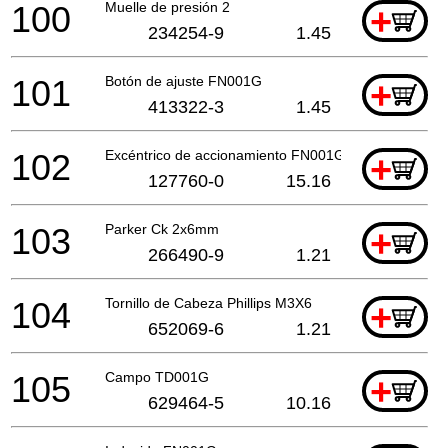
100
Muelle de presión 2
+
234254-9
1.45
101
Botón de ajuste FN001G
+
413322-3
1.45
102
Excéntrico de accionamiento FN001G
+
127760-0
15.16
103
Parker Ck 2x6mm
+
266490-9
1.21
104
Tornillo de Cabeza Phillips M3X6
+
652069-6
1.21
105
Campo TD001G
+
629464-5
10.16