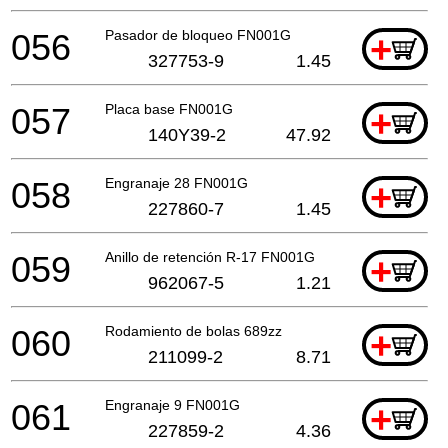
056
Pasador de bloqueo FN001G
+
327753-9
1.45
057
Placa base FN001G
+
140Y39-2
47.92
058
Engranaje 28 FN001G
+
227860-7
1.45
059
Anillo de retención R-17 FN001G
+
962067-5
1.21
060
Rodamiento de bolas 689zz
+
211099-2
8.71
061
Engranaje 9 FN001G
+
227859-2
4.36