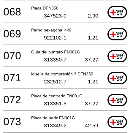
068
Placa DFN350
+
347523-0
2.90
069
Perno hexagonal 4x6
+
922102-1
1.21
070
Guía del puntero FN001G
+
313350-7
37.27
071
Muelle de compresión 3 DFN350
+
232512-7
1.21
072
Placa de centrado FN001G
+
313351-5
37.27
073
Placa de nariz FN001G
+
313349-2
42.59