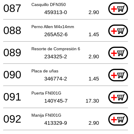
087
Casquillo DFN350
+
459313-0
2.90
088
Perno Allen M4x14mm
+
265A52-6
1.45
089
Resorte de Compresión 6
+
234325-2
2.90
090
Placa de uñas
+
346774-2
1.45
091
Puerta FN001G
+
140Y45-7
17.30
092
Manija FN001G
+
413329-9
2.90