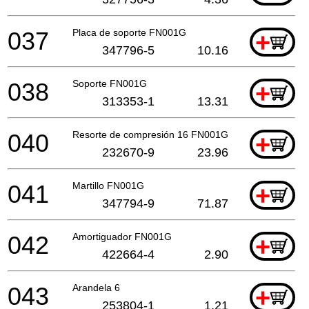
037
Placa de soporte FN001G
+
347796-5
10.16
038
Soporte FN001G
+
313353-1
13.31
040
Resorte de compresión 16 FN001G
+
232670-9
23.96
041
Martillo FN001G
+
347794-9
71.87
042
Amortiguador FN001G
+
422664-4
2.90
043
Arandela 6
+
253804-1
1.21