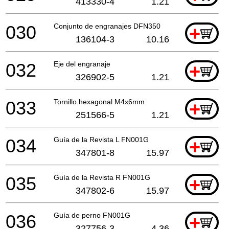
413330-4
1.21
030
Conjunto de engranajes DFN350
+
136104-3
10.16
032
Eje del engranaje
+
326902-5
1.21
033
Tornillo hexagonal M4x6mm
+
251566-5
1.21
034
Guía de la Revista L FN001G
+
347801-8
15.97
035
Guía de la Revista R FN001G
+
347802-6
15.97
036
Guía de perno FN001G
+
327756-3
4.36