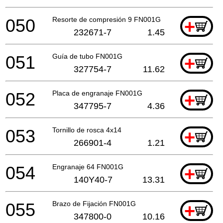
050
Resorte de compresión 9 FN001G
+
232671-7
1.45
051
Guía de tubo FN001G
+
327754-7
11.62
052
Placa de engranaje FN001G
+
347795-7
4.36
053
Tornillo de rosca 4x14
+
266901-4
1.21
054
Engranaje 64 FN001G
+
140Y40-7
13.31
055
Brazo de Fijación FN001G
+
347800-0
10.16