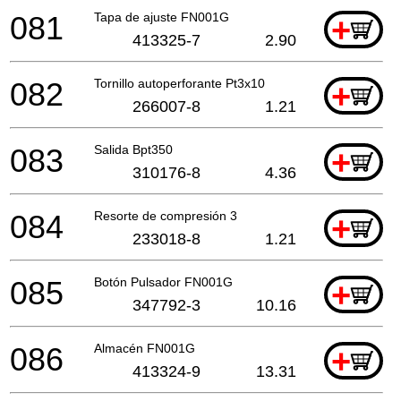
081
Tapa de ajuste FN001G
+
413325-7
2.90
082
Tornillo autoperforante Pt3x10
+
266007-8
1.21
083
Salida Bpt350
+
310176-8
4.36
084
Resorte de compresión 3
+
233018-8
1.21
085
Botón Pulsador FN001G
+
347792-3
10.16
086
Almacén FN001G
+
413324-9
13.31