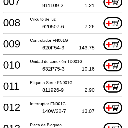
007
+
911109-2
1.21
008
Circuito de luz
+
620507-6
7.26
009
Controlador FN001G
+
620F54-3
143.75
010
Unidad de conexión TD001G
+
632P75-3
10.16
011
Etiqueta Sernr FN001G
+
811926-9
2.90
012
Interruptor FN001G
+
140W22-7
13.07
Placa de Bloqueo