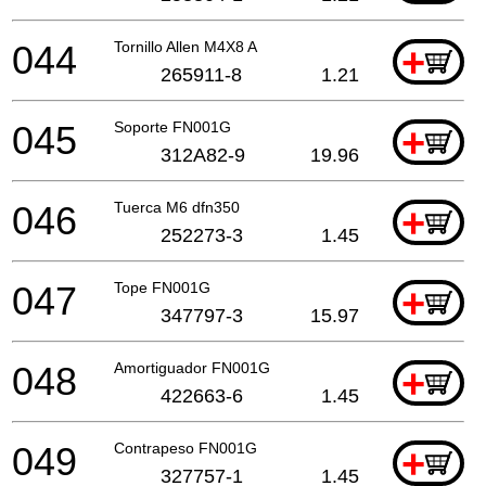
044
Tornillo Allen M4X8 A
+
265911-8
1.21
045
Soporte FN001G
+
312A82-9
19.96
046
Tuerca M6 dfn350
+
252273-3
1.45
047
Tope FN001G
+
347797-3
15.97
048
Amortiguador FN001G
+
422663-6
1.45
049
Contrapeso FN001G
+
327757-1
1.45