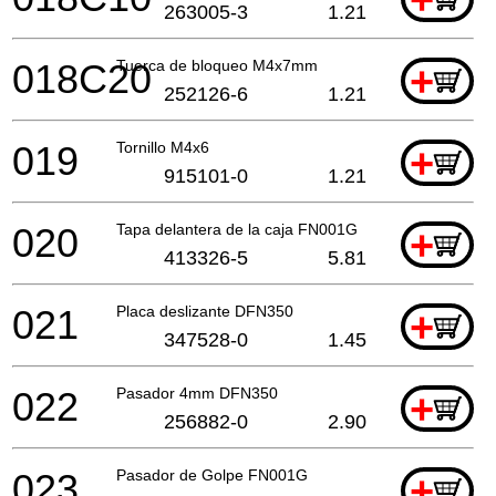
263005-3
1.21
018C20
Tuerca de bloqueo M4x7mm
+
252126-6
1.21
019
Tornillo M4x6
+
915101-0
1.21
020
Tapa delantera de la caja FN001G
+
413326-5
5.81
021
Placa deslizante DFN350
+
347528-0
1.45
022
Pasador 4mm DFN350
+
256882-0
2.90
023
Pasador de Golpe FN001G
+