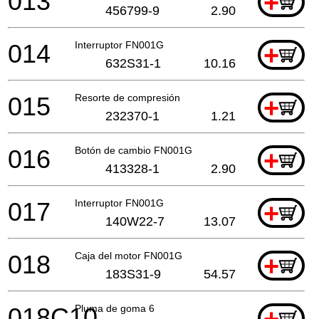
013
+
456799-9
2.90
014
Interruptor FN001G
+
632S31-1
10.16
015
Resorte de compresión
+
232370-1
1.21
016
Botón de cambio FN001G
+
413328-1
2.90
017
Interruptor FN001G
+
140W22-7
13.07
018
Caja del motor FN001G
+
183S31-9
54.57
018C10
Pluma de goma 6
+