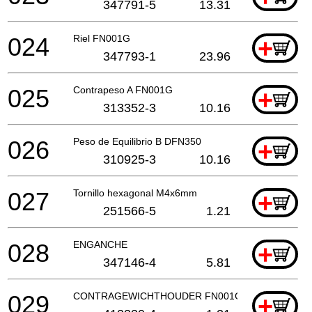
347791-5
13.31
024
Riel FN001G
+
347793-1
23.96
025
Contrapeso A FN001G
+
313352-3
10.16
026
Peso de Equilibrio B DFN350
+
310925-3
10.16
027
Tornillo hexagonal M4x6mm
+
251566-5
1.21
028
ENGANCHE
+
347146-4
5.81
029
CONTRAGEWICHTHOUDER FN001G A
+