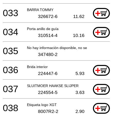
033
BARRA TOMMY
+
326672-6
11.62
034
Porta anillo de guía
+
310514-4
10.16
035
No hay información disponible, no se puede pedir
347480-2
036
Brida interior
+
224447-6
5.93
037
SLUITMOER HAAKSE SLIJPER
+
224554-5
3.63
038
Etiqueta logo XGT
+
8007R2-2
2.90