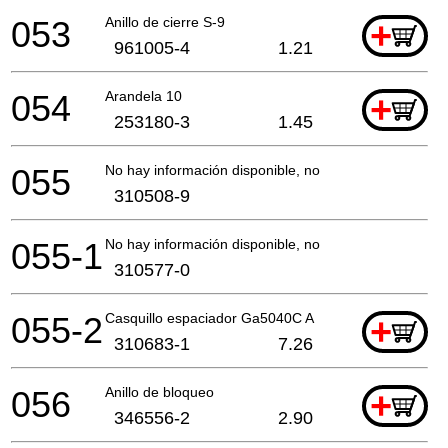
053
Anillo de cierre S-9
+
961005-4
1.21
054
Arandela 10
+
253180-3
1.45
055
No hay información disponible, no se puede pedir
310508-9
055-1
No hay información disponible, no se puede pedir
310577-0
055-2
Casquillo espaciador Ga5040C A
+
310683-1
7.26
056
Anillo de bloqueo
+
346556-2
2.90