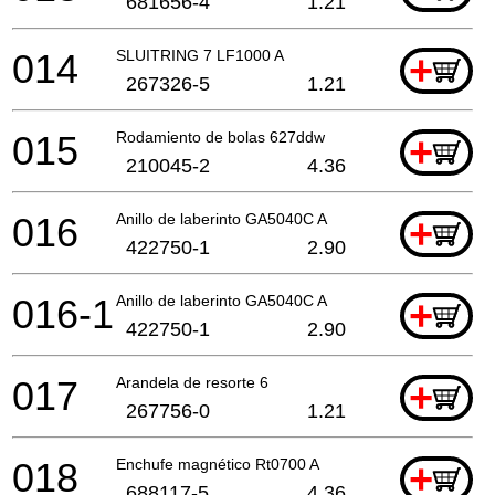
681656-4
1.21
014
SLUITRING 7 LF1000 A
+
267326-5
1.21
015
Rodamiento de bolas 627ddw
+
210045-2
4.36
016
Anillo de laberinto GA5040C A
+
422750-1
2.90
016-1
Anillo de laberinto GA5040C A
+
422750-1
2.90
017
Arandela de resorte 6
+
267756-0
1.21
018
Enchufe magnético Rt0700 A
+
688117-5
4.36