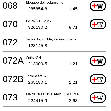
068
Bloqueo del rodamiento
+
285854-8
1.45
070
BARRA TOMMY
+
326130-2
8.71
072
Ya no disponible, sin reemplazo
123145-8
072A
Anillo O 4
+
213009-5
1.21
072B
Tornillo 5x16
+
265180-1
1.21
073
BINNENFLENS HAAKSE SLIJPER EN SLEUVENZAA
+
224415-9
3.63