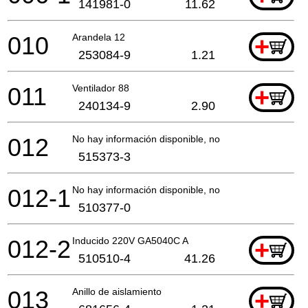
141981-0
11.62
010
Arandela 12
+
253084-9
1.21
011
Ventilador 88
+
240134-9
2.90
012
No hay información disponible, no se puede pedir
515373-3
012-1
No hay información disponible, no se puede pedir
510377-0
012-2
Inducido 220V GA5040C A
+
510510-4
41.26
013
Anillo de aislamiento
+