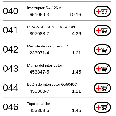
040
Interruptor Sw-126 A
+
651069-3
10.16
041
PLACA DE IDENTIFICACIÓN
+
897088-7
4.36
042
Resorte de compresión 4
+
233071-4
1.21
043
Manija del interruptor
+
453847-5
1.45
044
Botón de interruptor Ga5040C
+
453368-7
1.21
046
Tapa de alfiler
+
453369-5
1.45