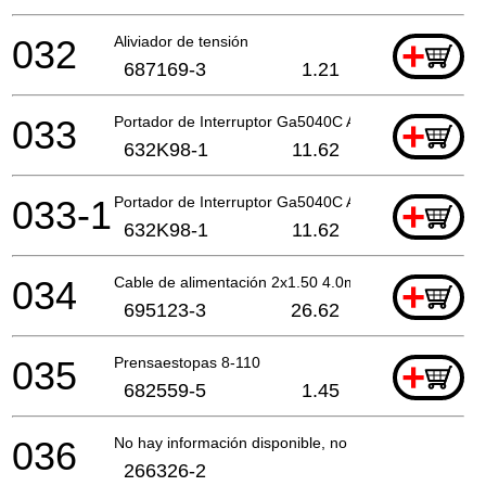
032
Aliviador de tensión
+
687169-3
1.21
033
Portador de Interruptor Ga5040C A
+
632K98-1
11.62
033-1
Portador de Interruptor Ga5040C A
+
632K98-1
11.62
034
Cable de alimentación 2x1.50 4.0mtr
+
695123-3
26.62
035
Prensaestopas 8-110
+
682559-5
1.45
036
No hay información disponible, no se puede pedir
266326-2