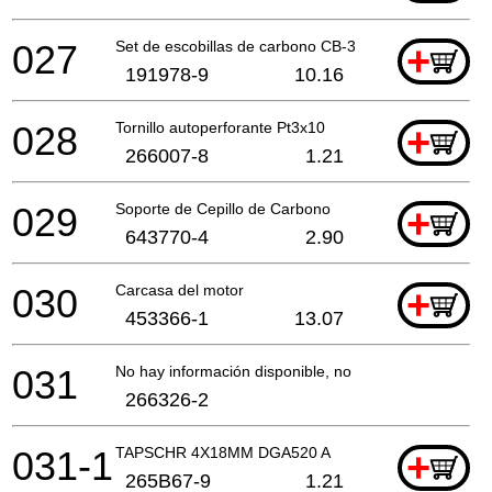
027
Set de escobillas de carbono CB-318
+
191978-9
10.16
028
Tornillo autoperforante Pt3x10
+
266007-8
1.21
029
Soporte de Cepillo de Carbono
+
643770-4
2.90
030
Carcasa del motor
+
453366-1
13.07
031
No hay información disponible, no se puede pedir
266326-2
031-1
TAPSCHR 4X18MM DGA520 A
+
265B67-9
1.21