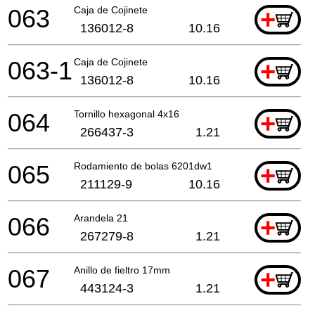
063
Caja de Cojinete
+
136012-8
10.16
063-1
Caja de Cojinete
+
136012-8
10.16
064
Tornillo hexagonal 4x16
+
266437-3
1.21
065
Rodamiento de bolas 6201dw1
+
211129-9
10.16
066
Arandela 21
+
267279-8
1.21
067
Anillo de fieltro 17mm
+
443124-3
1.21