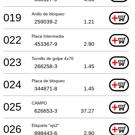
019
Anillo de bloqueo
+
259039-2
1.21
022
Placa Intermedia
+
453367-9
2.90
023
Tornillo de golpe 4x70
+
266258-3
1.45
024
Placa de bloqueo
+
344871-8
1.45
025
CAMPO
+
626653-3
37.27
026
Etiqueta "sjs2"
+
898443-6
2.90