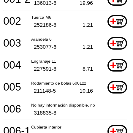
136013-6
19.96
002
Tuerca M6
+
252186-8
1.21
003
Arandela 6
+
253077-6
1.21
004
Engranaje 11
+
227591-8
8.71
005
Rodamiento de bolas 6001zz
+
211148-5
10.16
006
No hay información disponible, no se puede pedir
318835-8
006-1
Cubierta interior
+