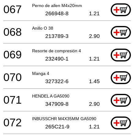
067
Perno de allen M4x20mm
+
266948-8
1.21
068
Anillo O 38
+
213789-3
2.90
069
Resorte de compresión 4
+
232490-1
1.21
070
Manga 4
+
327322-6
1.45
071
HENDEL A GA5090
+
347909-8
2.90
072
INBUSSCHR M4X35MM GA5090
+
265C21-9
1.21