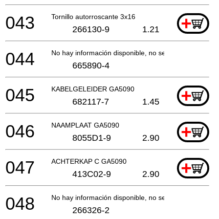
043
Tornillo autorroscante 3x16
+
266130-9
1.21
044
No hay información disponible, no se puede pedir
665890-4
045
KABELGELEIDER GA5090
+
682117-7
1.45
046
NAAMPLAAT GA5090
+
8055D1-9
2.90
047
ACHTERKAP C GA5090
+
413C02-9
2.90
048
No hay información disponible, no se puede pedir
266326-2