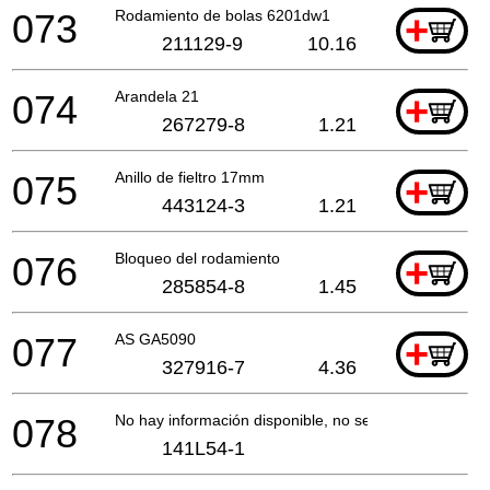
073
Rodamiento de bolas 6201dw1
+
211129-9
10.16
074
Arandela 21
+
267279-8
1.21
075
Anillo de fieltro 17mm
+
443124-3
1.21
076
Bloqueo del rodamiento
+
285854-8
1.45
077
AS GA5090
+
327916-7
4.36
078
No hay información disponible, no se puede pedir
141L54-1