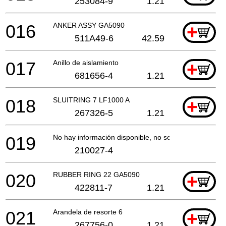
253084-9
1.21
016
ANKER ASSY GA5090
+
511A49-6
42.59
017
Anillo de aislamiento
+
681656-4
1.21
018
SLUITRING 7 LF1000 A
+
267326-5
1.21
019
No hay información disponible, no se puede pedir
210027-4
020
RUBBER RING 22 GA5090
+
422811-7
1.21
021
Arandela de resorte 6
+
267756-0
1.21