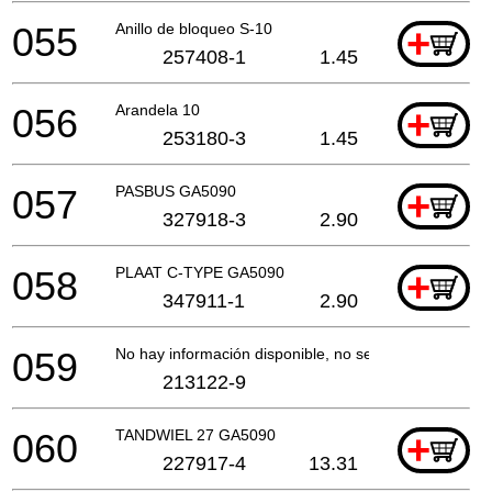
055
Anillo de bloqueo S-10
+
257408-1
1.45
056
Arandela 10
+
253180-3
1.45
057
PASBUS GA5090
+
327918-3
2.90
058
PLAAT C-TYPE GA5090
+
347911-1
2.90
059
No hay información disponible, no se puede pedir
213122-9
060
TANDWIEL 27 GA5090
+
227917-4
13.31