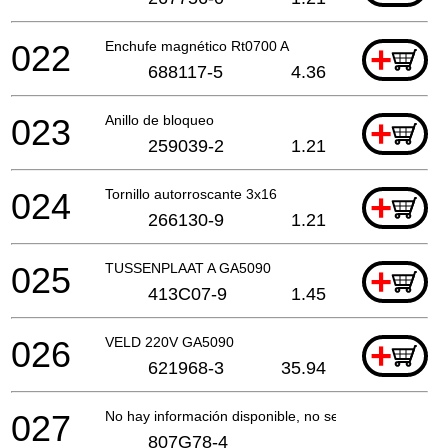
022
Enchufe magnético Rt0700 A
+
688117-5
4.36
023
Anillo de bloqueo
+
259039-2
1.21
024
Tornillo autorroscante 3x16
+
266130-9
1.21
025
TUSSENPLAAT A GA5090
+
413C07-9
1.45
026
VELD 220V GA5090
+
621968-3
35.94
027
No hay información disponible, no se puede pedir
807G78-4