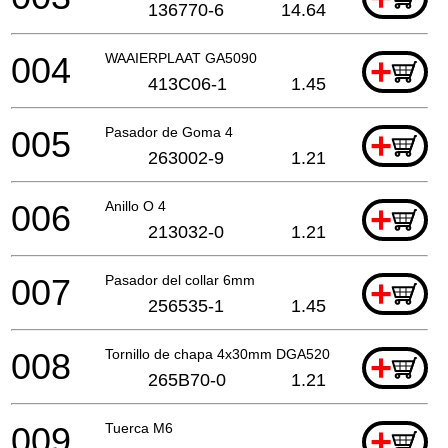
136770-6
14.64
004
WAAIERPLAAT GA5090
+
413C06-1
1.45
005
Pasador de Goma 4
+
263002-9
1.21
006
Anillo O 4
+
213032-0
1.21
007
Pasador del collar 6mm
+
256535-1
1.45
008
Tornillo de chapa 4x30mm DGA520
+
265B70-0
1.21
009
Tuerca M6
+