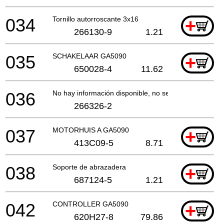
034
Tornillo autorroscante 3x16
+
266130-9
1.21
035
SCHAKELAAR GA5090
+
650028-4
11.62
036
No hay información disponible, no se puede pedir
266326-2
037
MOTORHUIS A GA5090
+
413C09-5
8.71
038
Soporte de abrazadera
+
687124-5
1.21
042
CONTROLLER GA5090
+
620H27-8
79.86