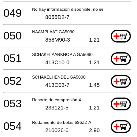
049
No hay información disponible, no se puede pedir
8055D2-7
050
NAAMPLAAT GA5090
+
858M90-3
1.21
051
SCHAKELAARKNOP A GA5090
+
413C10-0
1.21
052
SCHAKELHENDEL GA5090
+
413C03-7
1.45
053
Resorte de compresión 4
+
233121-5
1.21
054
Rodamiento de bolas 696ZZ A
+
210026-6
2.90