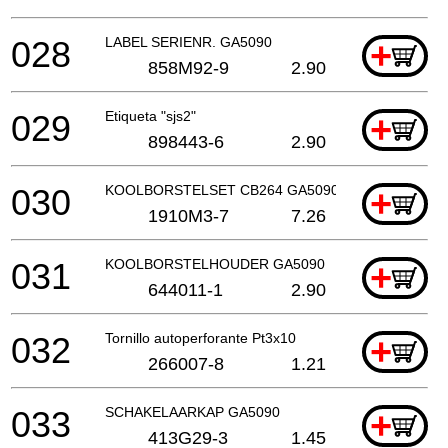
028
LABEL SERIENR. GA5090
+
858M92-9
2.90
029
Etiqueta "sjs2"
+
898443-6
2.90
030
KOOLBORSTELSET CB264 GA5090 P
+
1910M3-7
7.26
031
KOOLBORSTELHOUDER GA5090
+
644011-1
2.90
032
Tornillo autoperforante Pt3x10
+
266007-8
1.21
033
SCHAKELAARKAP GA5090
+
413G29-3
1.45