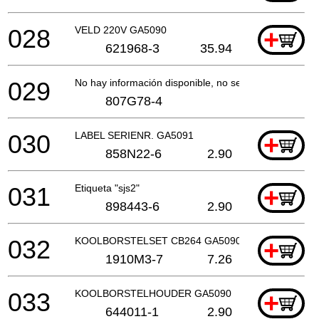
028
VELD 220V GA5090
+
621968-3
35.94
029
No hay información disponible, no se puede pedir
807G78-4
030
LABEL SERIENR. GA5091
+
858N22-6
2.90
031
Etiqueta "sjs2"
+
898443-6
2.90
032
KOOLBORSTELSET CB264 GA5090 P
+
1910M3-7
7.26
033
KOOLBORSTELHOUDER GA5090
+
644011-1
2.90