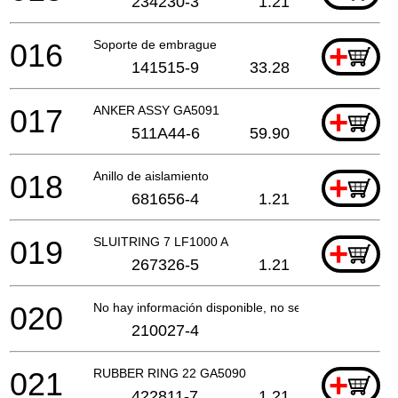
234230-3
1.21
016
Soporte de embrague
+
141515-9
33.28
017
ANKER ASSY GA5091
+
511A44-6
59.90
018
Anillo de aislamiento
+
681656-4
1.21
019
SLUITRING 7 LF1000 A
+
267326-5
1.21
020
No hay información disponible, no se puede pedir
210027-4
021
RUBBER RING 22 GA5090
+
422811-7
1.21