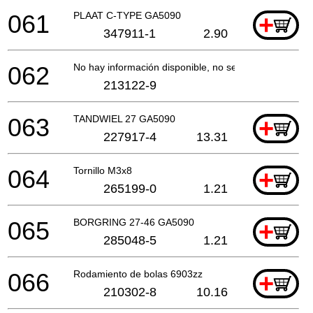
061
PLAAT C-TYPE GA5090
+
347911-1
2.90
062
No hay información disponible, no se puede pedir
213122-9
063
TANDWIEL 27 GA5090
+
227917-4
13.31
064
Tornillo M3x8
+
265199-0
1.21
065
BORGRING 27-46 GA5090
+
285048-5
1.21
066
Rodamiento de bolas 6903zz
+
210302-8
10.16