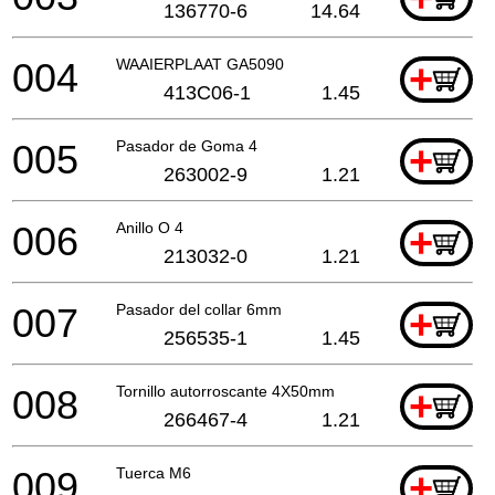
136770-6
14.64
004
WAAIERPLAAT GA5090
+
413C06-1
1.45
005
Pasador de Goma 4
+
263002-9
1.21
006
Anillo O 4
+
213032-0
1.21
007
Pasador del collar 6mm
+
256535-1
1.45
008
Tornillo autorroscante 4X50mm
+
266467-4
1.21
009
Tuerca M6
+