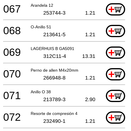
067
Arandela 12
+
253744-3
1.21
068
O-Anillo 51
+
213641-5
1.21
069
LAGERHUIS B GA5091
+
312C11-4
13.31
070
Perno de allen M4x20mm
+
266948-8
1.21
071
Anillo O 38
+
213789-3
2.90
072
Resorte de compresión 4
+
232490-1
1.21