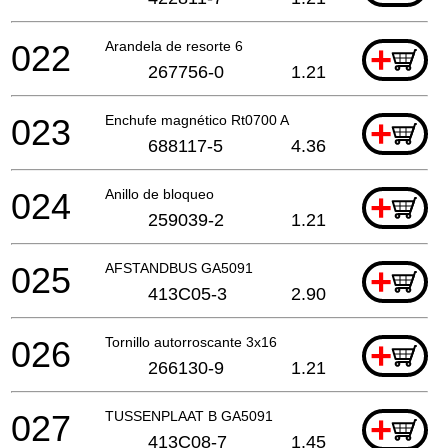
022
Arandela de resorte 6
+
267756-0
1.21
023
Enchufe magnético Rt0700 A
+
688117-5
4.36
024
Anillo de bloqueo
+
259039-2
1.21
025
AFSTANDBUS GA5091
+
413C05-3
2.90
026
Tornillo autorroscante 3x16
+
266130-9
1.21
027
TUSSENPLAAT B GA5091
+
413C08-7
1.45