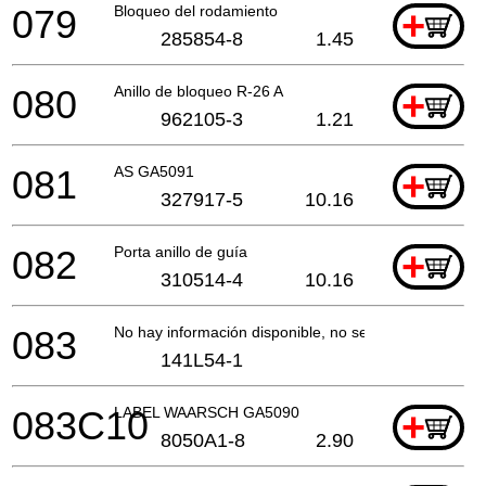
079
Bloqueo del rodamiento
+
285854-8
1.45
080
Anillo de bloqueo R-26 A
+
962105-3
1.21
081
AS GA5091
+
327917-5
10.16
082
Porta anillo de guía
+
310514-4
10.16
083
No hay información disponible, no se puede pedir
141L54-1
083C10
LABEL WAARSCH GA5090
+
8050A1-8
2.90