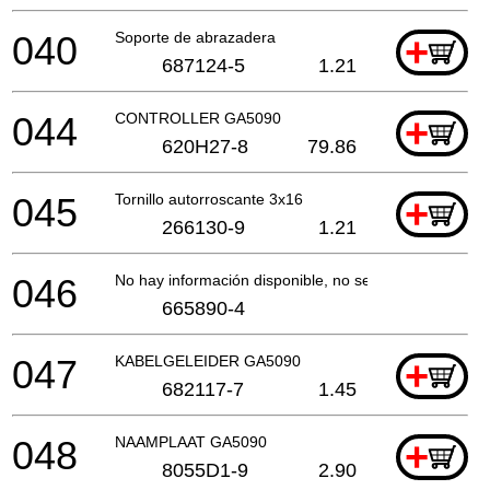
040
Soporte de abrazadera
+
687124-5
1.21
044
CONTROLLER GA5090
+
620H27-8
79.86
045
Tornillo autorroscante 3x16
+
266130-9
1.21
046
No hay información disponible, no se puede pedir
665890-4
047
KABELGELEIDER GA5090
+
682117-7
1.45
048
NAAMPLAAT GA5090
+
8055D1-9
2.90