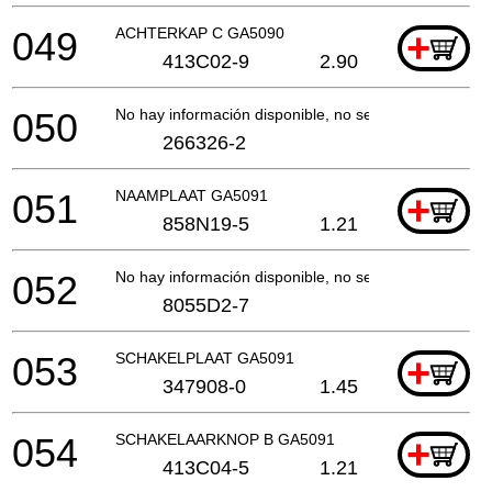
049
ACHTERKAP C GA5090
+
413C02-9
2.90
050
No hay información disponible, no se puede pedir
266326-2
051
NAAMPLAAT GA5091
+
858N19-5
1.21
052
No hay información disponible, no se puede pedir
8055D2-7
053
SCHAKELPLAAT GA5091
+
347908-0
1.45
054
SCHAKELAARKNOP B GA5091
+
413C04-5
1.21