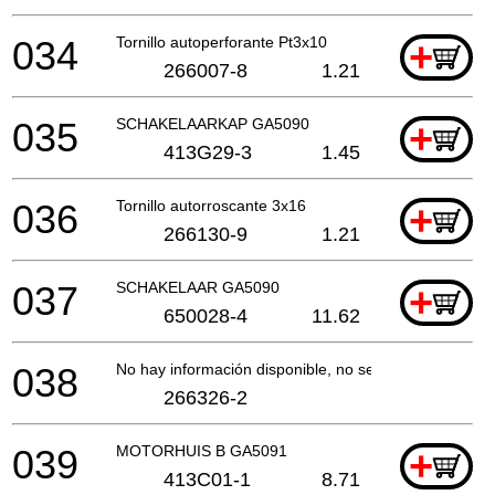
034
Tornillo autoperforante Pt3x10
+
266007-8
1.21
035
SCHAKELAARKAP GA5090
+
413G29-3
1.45
036
Tornillo autorroscante 3x16
+
266130-9
1.21
037
SCHAKELAAR GA5090
+
650028-4
11.62
038
No hay información disponible, no se puede pedir
266326-2
039
MOTORHUIS B GA5091
+
413C01-1
8.71