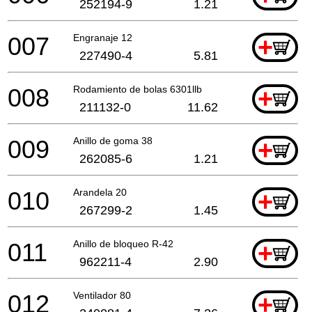
252194-9
1.21
007
Engranaje 12
+
227490-4
5.81
008
Rodamiento de bolas 6301llb
+
211132-0
11.62
009
Anillo de goma 38
+
262085-6
1.21
010
Arandela 20
+
267299-2
1.45
011
Anillo de bloqueo R-42
+
962211-4
2.90
012
Ventilador 80
+