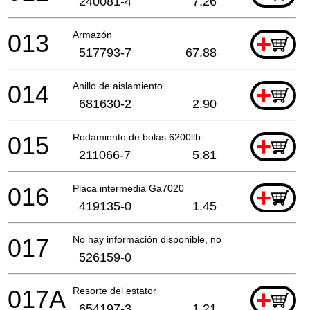
240081-4
7.26
013
Armazón
+
517793-7
67.88
014
Anillo de aislamiento
+
681630-2
2.90
015
Rodamiento de bolas 6200llb
+
211066-7
5.81
016
Placa intermedia Ga7020
+
419135-0
1.45
017
No hay información disponible, no se puede pedir
526159-0
017A
Resorte del estator
+
654197-3
1.21