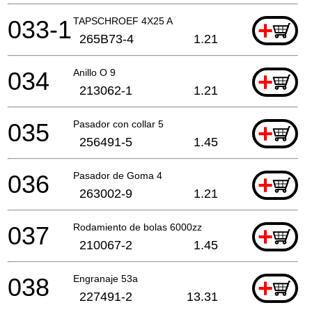
033-1
TAPSCHROEF 4X25 A
+
265B73-4
1.21
034
Anillo O 9
+
213062-1
1.21
035
Pasador con collar 5
+
256491-5
1.45
036
Pasador de Goma 4
+
263002-9
1.21
037
Rodamiento de bolas 6000zz
+
210067-2
1.45
038
Engranaje 53a
+
227491-2
13.31