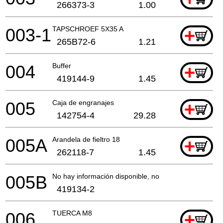
266373-3
1.00
003-1
TAPSCHROEF 5X35 A
+
265B72-6
1.21
004
Buffer
+
419144-9
1.45
005
Caja de engranajes
+
142754-4
29.28
005A
Arandela de fieltro 18
+
262118-7
1.45
005B
No hay información disponible, no se puede pedir
419134-2
006
TUERCA M8
+