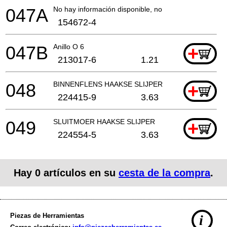
047A
No hay información disponible, no se puede pedir
154672-4
047B
Anillo O 6
+
213017-6
1.21
048
BINNENFLENS HAAKSE SLIJPER EN SLEUVENZAA
+
224415-9
3.63
049
SLUITMOER HAAKSE SLIJPER
+
224554-5
3.63
Hay
0
artículos en su
cesta de la compra
.
Piezas de Herramientas
i