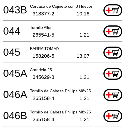
043B
Carcasa de Cojinete con 3 Huecos
+
318377-2
10.16
044
Tornillo Allen
+
265541-5
1.21
045
BARRA TOMMY
+
158206-5
13.07
045A
Arandela 25
+
345629-8
1.21
046A
Tornillo de Cabeza Phillips M8x25
+
265158-4
1.21
046B
Tornillo de Cabeza Phillips M8x25
+
265158-4
1.21