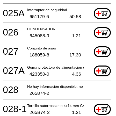
025A
Interruptor de seguridad
+
651179-6
50.58
026
CONDENSADOR
+
645088-9
1.21
027
Conjunto de asas
+
188059-8
17.30
027A
Goma protectora de alimentación de alambre
+
423350-0
4.36
028
No hay información disponible, no se puede pedir
265874-2
028-1
Tornillo autorroscante 4x14 mm GA9070Y A
+
265B74-2
1.21