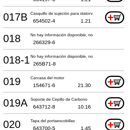
017B
Casquillo de sujeción para statorv. 2mm
+
654502-4
1.21
018
No hay información disponible, no se puede pedir
266329-6
018-1
No hay información disponible, no se puede pedir
265B71-8
019
Carcasa del motor
+
154671-6
21.30
019A
Soporte de Cepillo de Carbono
+
643712-8
10.16
020
Tapa del portaescobillas
+
643700-5
1.45