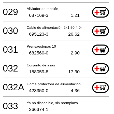
029
Aliviador de tensión
+
687169-3
1.21
030
Cable de alimentación 2x1.50 4.0mtr
+
695123-3
26.62
031
Prensaestopas 10
+
682560-0
2.90
032
Conjunto de asas
+
188059-8
17.30
032A
Goma protectora de alimentación de alambre
+
423350-0
4.36
033
Ya no disponible, sin reemplazo
266374-1