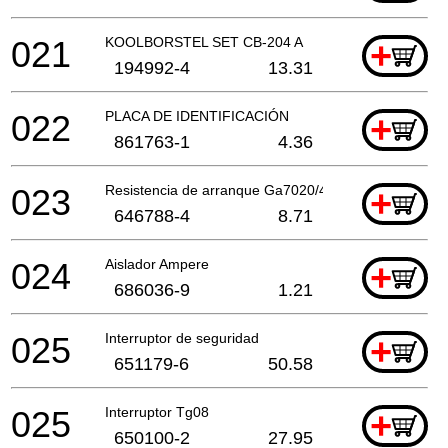
021
KOOLBORSTEL SET CB-204 A
+
194992-4
13.31
022
PLACA DE IDENTIFICACIÓN
+
861763-1
4.36
023
Resistencia de arranque Ga7020/40S A
+
646788-4
8.71
024
Aislador Ampere
+
686036-9
1.21
025
Interruptor de seguridad
+
651179-6
50.58
025
Interruptor Tg08
+
650100-2
27.95