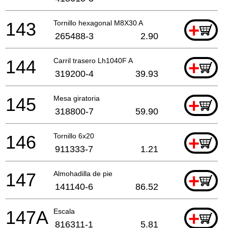
143
Tornillo hexagonal M8X30 A
+
265488-3
2.90
144
Carril trasero Lh1040F A
+
319200-4
39.93
145
Mesa giratoria
+
318800-7
59.90
146
Tornillo 6x20
+
911333-7
1.21
147
Almohadilla de pie
+
141140-6
86.52
147A
Escala
+
816311-1
5.81