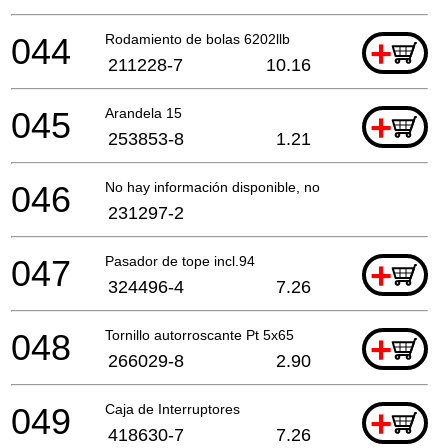
044
Rodamiento de bolas 6202llb
+
211228-7
10.16
045
Arandela 15
+
253853-8
1.21
046
No hay información disponible, no se puede pedir
231297-2
047
Pasador de tope incl.94
+
324496-4
7.26
048
Tornillo autorroscante Pt 5x65
+
266029-8
2.90
049
Caja de Interruptores
+
418630-7
7.26