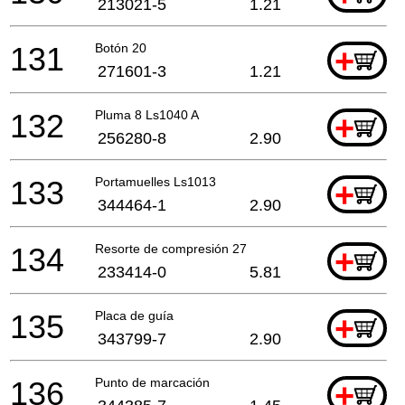
213021-5
1.21
131
Botón 20
+
271601-3
1.21
132
Pluma 8 Ls1040 A
+
256280-8
2.90
133
Portamuelles Ls1013
+
344464-1
2.90
134
Resorte de compresión 27
+
233414-0
5.81
135
Placa de guía
+
343799-7
2.90
136
Punto de marcación
+