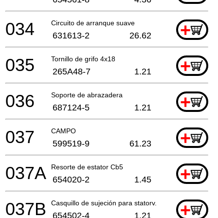
034
Circuito de arranque suave
+
631613-2
26.62
035
Tornillo de grifo 4x18
+
265A48-7
1.21
036
Soporte de abrazadera
+
687124-5
1.21
037
CAMPO
+
599519-9
61.23
037A
Resorte de estator Cb5
+
654020-2
1.45
037B
Casquillo de sujeción para statorv. 2mm
+
654502-4
1.21