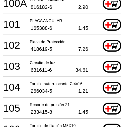
100A
+
816182-6
2.90
101
PLACA ANGULAR
+
165388-6
1.45
102
Placa de Protección
+
418619-5
7.26
103
Circuito de luz
+
631611-6
34.61
104
Tornillo autorroscante Ct4x16
+
266034-5
1.21
105
Resorte de presión 21
+
233415-8
1.45
Tornillo de fijación M5X10