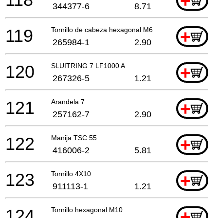
+
344377-6
8.71
119
Tornillo de cabeza hexagonal M6
+
265984-1
2.90
120
SLUITRING 7 LF1000 A
+
267326-5
1.21
121
Arandela 7
+
257162-7
2.90
122
Manija TSC 55
+
416006-2
5.81
123
Tornillo 4X10
+
911113-1
1.21
124
Tornillo hexagonal M10
+