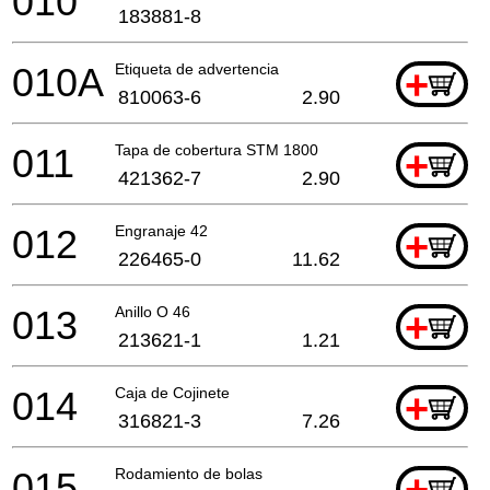
010
183881-8
010A
Etiqueta de advertencia
+
810063-6
2.90
011
Tapa de cobertura STM 1800
+
421362-7
2.90
012
Engranaje 42
+
226465-0
11.62
013
Anillo O 46
+
213621-1
1.21
014
Caja de Cojinete
+
316821-3
7.26
015
Rodamiento de bolas
+