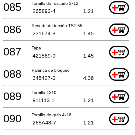
085
Tornillo de roscado 3x12
+
265893-4
1.21
086
Resorte de torsión TSF 55
+
231674-8
1.45
087
Tapa
+
421589-9
1.45
088
Palanca de bloqueo
+
345427-0
4.36
089
Tornillo 4X10
+
911113-1
1.21
090
Tornillo de grifo 4x18
+
265A48-7
1.21