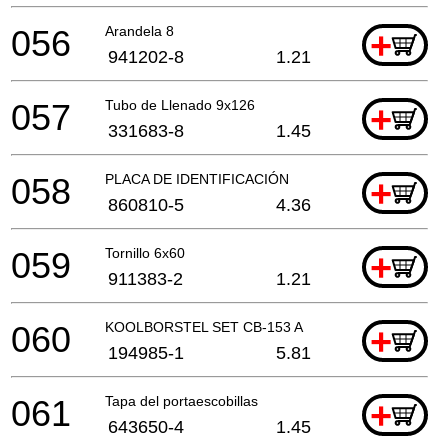
056
Arandela 8
+
941202-8
1.21
057
Tubo de Llenado 9x126
+
331683-8
1.45
058
PLACA DE IDENTIFICACIÓN
+
860810-5
4.36
059
Tornillo 6x60
+
911383-2
1.21
060
KOOLBORSTEL SET CB-153 A
+
194985-1
5.81
061
Tapa del portaescobillas
+
643650-4
1.45