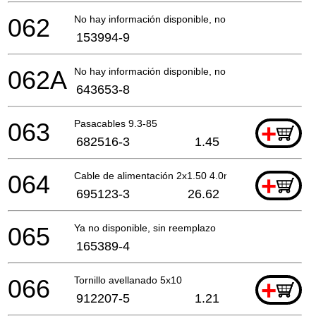
062
No hay información disponible, no se puede pedir
153994-9
062A
No hay información disponible, no se puede pedir
643653-8
063
Pasacables 9.3-85
+
682516-3
1.45
064
Cable de alimentación 2x1.50 4.0mtr
+
695123-3
26.62
065
Ya no disponible, sin reemplazo
165389-4
066
Tornillo avellanado 5x10
+
912207-5
1.21