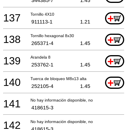
344385-7
1.45
137
Tornillo 4X10
+
911113-1
1.21
138
Tornillo hexagonal 8x30
+
265371-4
1.45
139
Arandela 8
+
253762-1
1.45
140
Tuerca de bloqueo M8x13 alta
+
252105-4
1.45
141
No hay información disponible, no se puede pedir
418615-3
142
No hay información disponible, no se puede pedir
418615-3