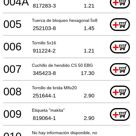
004A
+
817283-3
1.21
005
Tuerca de bloqueo hexagonal 5x8
+
252103-8
1.45
006
Tornillo 5x16
+
911224-2
1.21
007
Cuchillo de hendido CS 50 EBG
+
345423-8
17.30
008
Tornillo de brida M8x20
+
251644-1
2.90
009
Etiqueta "makita"
+
819064-1
2.90
No hay información disponible, no se puede pedir