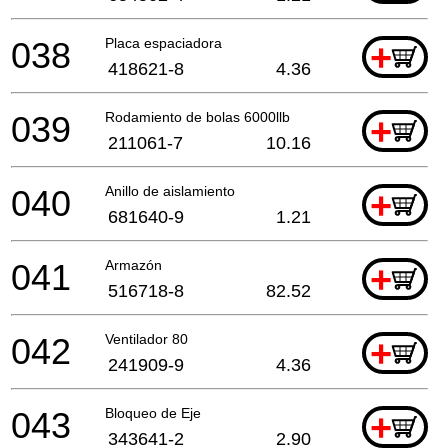
038
Placa espaciadora
+
418621-8
4.36
039
Rodamiento de bolas 6000llb
+
211061-7
10.16
040
Anillo de aislamiento
+
681640-9
1.21
041
Armazón
+
516718-8
82.52
042
Ventilador 80
+
241909-9
4.36
043
Bloqueo de Eje
+
343641-2
2.90