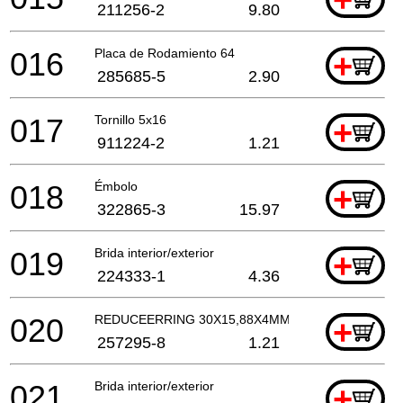
211256-2
9.80
016
Placa de Rodamiento 64
+
285685-5
2.90
017
Tornillo 5x16
+
911224-2
1.21
018
Émbolo
+
322865-3
15.97
019
Brida interior/exterior
+
224333-1
4.36
020
REDUCEERRING 30X15,88X4MM
+
257295-8
1.21
021
Brida interior/exterior
+