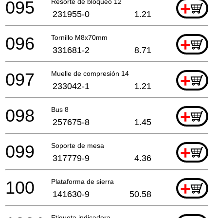
095
Resorte de bloqueo 12
+
231955-0
1.21
096
Tornillo M8x70mm
+
331681-2
8.71
097
Muelle de compresión 14
+
233042-1
1.21
098
Bus 8
+
257675-8
1.45
099
Soporte de mesa
+
317779-9
4.36
100
Plataforma de sierra
+
141630-9
50.58
Etiqueta indicadora