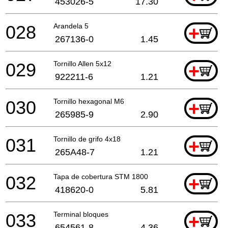
453026-5
17.30
028
Arandela 5
+
267136-0
1.45
029
Tornillo Allen 5x12
+
922211-6
1.21
030
Tornillo hexagonal M6
+
265985-9
2.90
031
Tornillo de grifo 4x18
+
265A48-7
1.21
032
Tapa de cobertura STM 1800
+
418620-0
5.81
033
Terminal bloques
+
654561-8
4.36