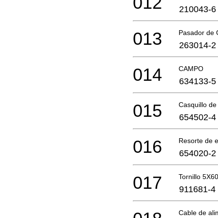
012
210043-6
013
Pasador de
263014-2
014
CAMPO
634133-5
015
Casquillo de
654502-4
016
Resorte de e
654020-2
017
Tornillo 5X60
911681-4
Cable de ali