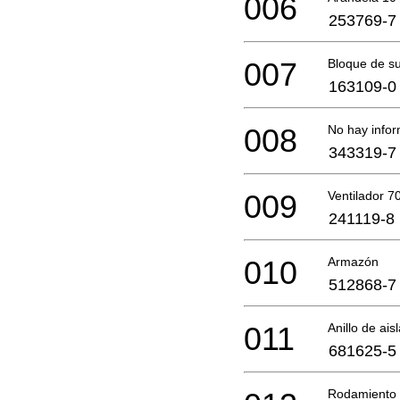
006
253769-7
007
Bloque de su
163109-0
008
No hay infor
343319-7
009
Ventilador 70
241119-8
010
Armazón
512868-7
011
Anillo de ais
681625-5
Rodamiento 