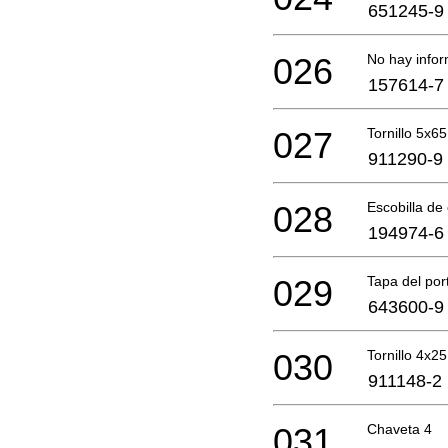
651245-9
026
No hay infor
157614-7
027
Tornillo 5x65
911290-9
028
Escobilla d
194974-6
029
Tapa del por
643600-9
030
Tornillo 4x25
911148-2
031
Chaveta 4