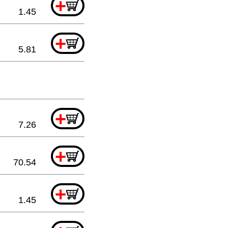
+
1.45
+
5.81
+
7.26
+
70.54
+
1.45