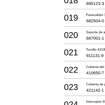
018
695123-3
019
Pasacables 
682504-0
020
Soporte de 
687001-1
021
Tornillo 4X1
911131-9
022
Cubierta de
410650-7
023
Cubierta de 
421142-1
024
Interruptor