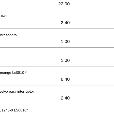
22.00
10-85
2.40
abrazadera
1.00
8
1.00
l mango Ls0810 *
8.40
polvo para interruptor
2.40
 651245-9 LS0810*