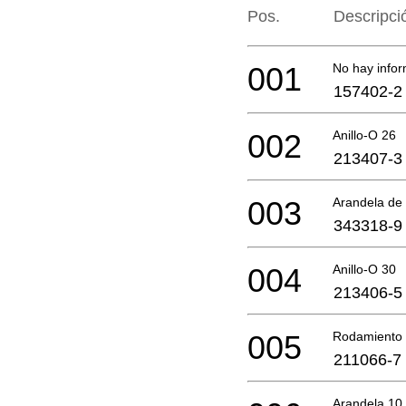
Pos.
Descripci
001
No hay infor
157402-2
002
Anillo-O 26
213407-3
003
Arandela de 
343318-9
004
Anillo-O 30
213406-5
005
Rodamiento 
211066-7
Arandela 10