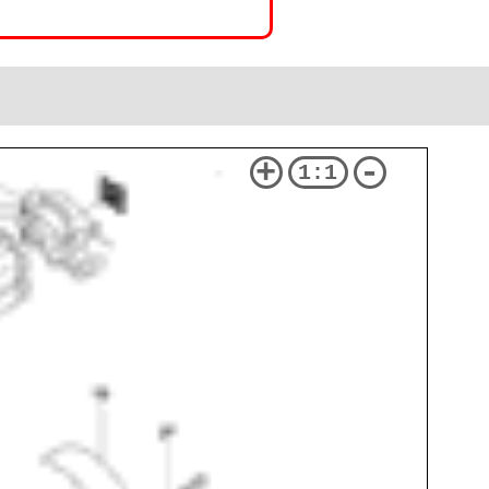
+
-
1:1