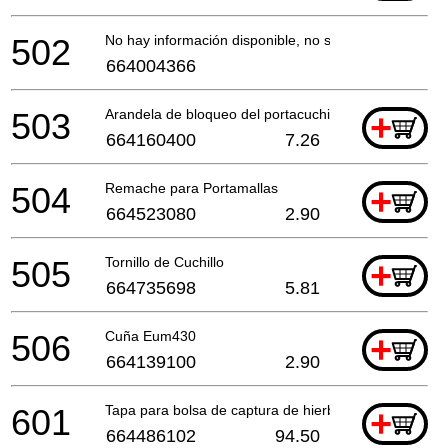
502
No hay información disponible, no se puede pedir
664004366
503
Arandela de bloqueo del portacuchillas
+
664160400
7.26
504
Remache para Portamallas
+
664523080
2.90
505
Tornillo de Cuchillo
+
664735698
5.81
506
Cuña Eum430
+
664139100
2.90
601
Tapa para bolsa de captura de hierba
+
664486102
94.50