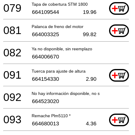
079
Tapa de cobertura STM 1800
+
664109544
19.96
081
Palanca de freno del motor
+
664003325
99.82
082
Ya no disponible, sin reemplazo
664006670
091
Tuerca para ajuste de altura
+
664154330
2.90
092
No hay información disponible, no se puede pedir
664523020
093
Remache Plm5110 *
+
664680013
4.36