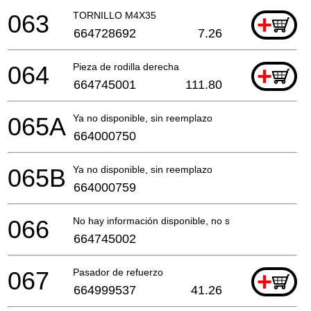
063
TORNILLO M4X35
+
664728692
7.26
064
Pieza de rodilla derecha
+
664745001
111.80
065A
Ya no disponible, sin reemplazo
664000750
065B
Ya no disponible, sin reemplazo
664000759
066
No hay información disponible, no se puede pedir
664745002
067
Pasador de refuerzo
+
664999537
41.26