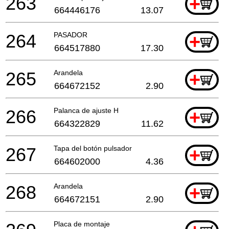
263
+
664446176
13.07
264
PASADOR
+
664517880
17.30
265
Arandela
+
664672152
2.90
266
Palanca de ajuste H
+
664322829
11.62
267
Tapa del botón pulsador
+
664602000
4.36
268
Arandela
+
664672151
2.90
Placa de montaje