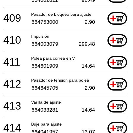
409
Pasador de bloqueo para ajuste
+
664753000
2.90
410
Impulsión
+
664003079
299.48
411
Polea para correa en V
+
664601909
14.64
412
Pasador de tensión para polea
+
664645705
2.90
413
Varilla de ajuste
+
664033281
14.64
414
Buje para ajuste
+
664041957
13.07