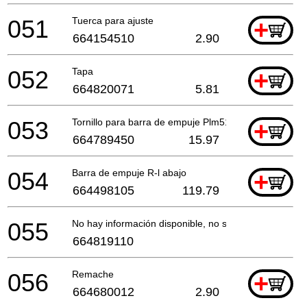
051
Tuerca para ajuste
+
664154510
2.90
052
Tapa
+
664820071
5.81
053
Tornillo para barra de empuje Plm5110 *
+
664789450
15.97
054
Barra de empuje R-l abajo
+
664498105
119.79
055
No hay información disponible, no se puede pedir
664819110
056
Remache
+
664680012
2.90