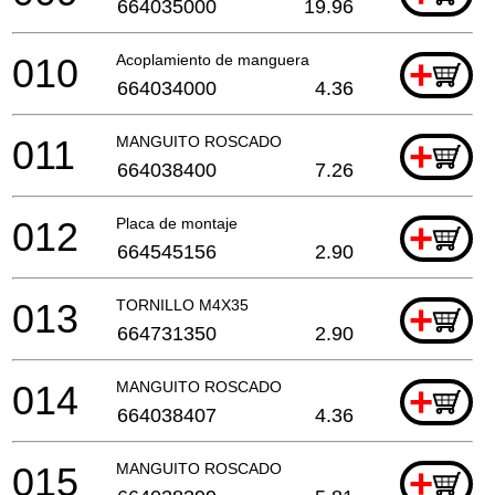
664035000
19.96
010
Acoplamiento de manguera
+
664034000
4.36
011
MANGUITO ROSCADO
+
664038400
7.26
012
Placa de montaje
+
664545156
2.90
013
TORNILLO M4X35
+
664731350
2.90
014
MANGUITO ROSCADO
+
664038407
4.36
015
MANGUITO ROSCADO
+