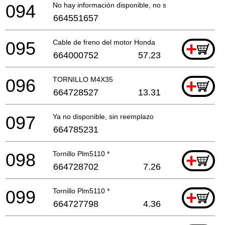
094
No hay información disponible, no se puede pedir
664551657
095
Cable de freno del motor Honda
+
664000752
57.23
096
TORNILLO M4X35
+
664728527
13.31
097
Ya no disponible, sin reemplazo
664785231
098
Tornillo Plm5110 *
+
664728702
7.26
099
Tornillo Plm5110 *
+
664727798
4.36