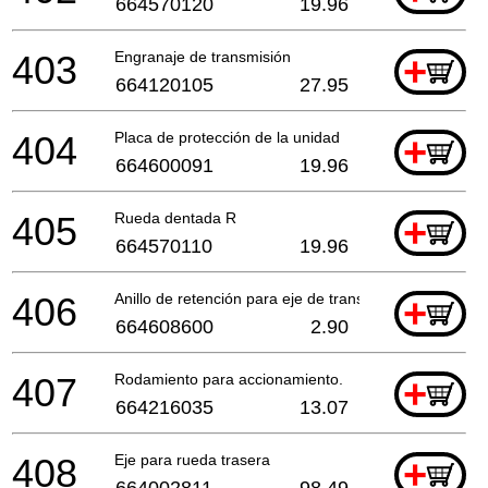
664570120
19.96
403
Engranaje de transmisión
+
664120105
27.95
404
Placa de protección de la unidad
+
664600091
19.96
405
Rueda dentada R
+
664570110
19.96
406
Anillo de retención para eje de transmisión
+
664608600
2.90
407
Rodamiento para accionamiento.
+
664216035
13.07
408
Eje para rueda trasera
+
664002811
98.49