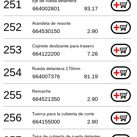
251
Eje de rueda delantera
+
664002801
93.17
252
Arandela de resorte
+
664530150
2.90
253
Cojinete deslizante para trasero
+
664122200
7.26
254
Rueda delantera 170mm
+
664007376
81.19
255
Remache
+
664521350
2.90
256
Tuerca para la cubierta de corte
+
664155000
2.90
Tapa de cubierta de rueda delantera