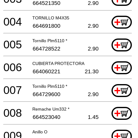
664521350
2.90
004
TORNILLO M4X35
+
664691800
2.90
005
Tornillo Plm5110 *
+
664728522
2.90
006
CUBIERTA PROTECTORA
+
664060221
21.30
007
Tornillo Plm5110 *
+
664729600
2.90
008
Remache Um332 *
+
664523040
1.45
009
Anillo O
+