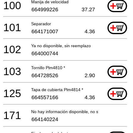
100
Manija de velocidad
+
664999226
37.27
101
Separador
+
664171007
4.36
102
Ya no disponible, sin reemplazo
664000744
103
Tornillo Plm4810 *
+
664728526
2.90
125
Tapa de cubierta Plm4814 *
+
664557166
4.36
171
No hay información disponible, no se puede pedir
664140224