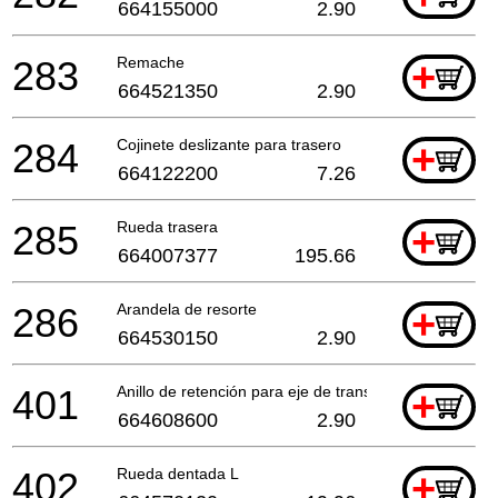
664155000
2.90
283
Remache
+
664521350
2.90
284
Cojinete deslizante para trasero
+
664122200
7.26
285
Rueda trasera
+
664007377
195.66
286
Arandela de resorte
+
664530150
2.90
401
Anillo de retención para eje de transmisión
+
664608600
2.90
402
Rueda dentada L
+