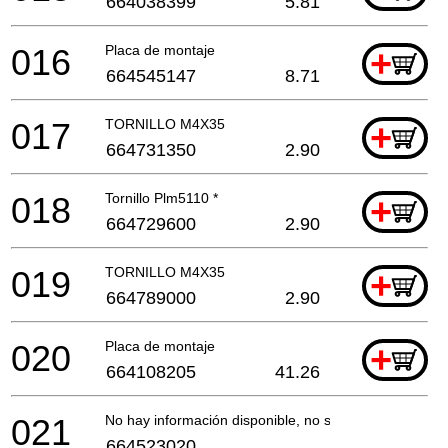
664038399
5.81
016
Placa de montaje
+
664545147
8.71
017
TORNILLO M4X35
+
664731350
2.90
018
Tornillo Plm5110 *
+
664729600
2.90
019
TORNILLO M4X35
+
664789000
2.90
020
Placa de montaje
+
664108205
41.26
021
No hay información disponible, no se puede pedir
664523020