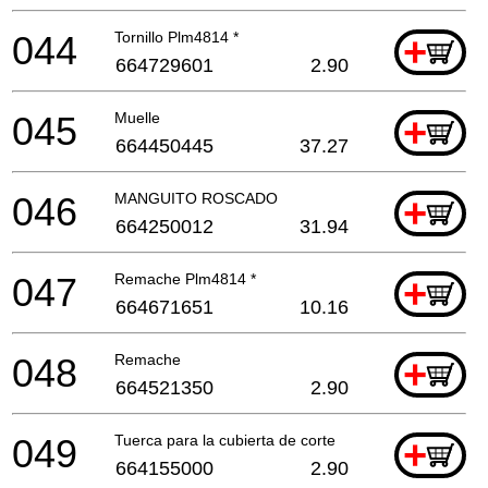
044
Tornillo Plm4814 *
+
664729601
2.90
045
Muelle
+
664450445
37.27
046
MANGUITO ROSCADO
+
664250012
31.94
047
Remache Plm4814 *
+
664671651
10.16
048
Remache
+
664521350
2.90
049
Tuerca para la cubierta de corte
+
664155000
2.90