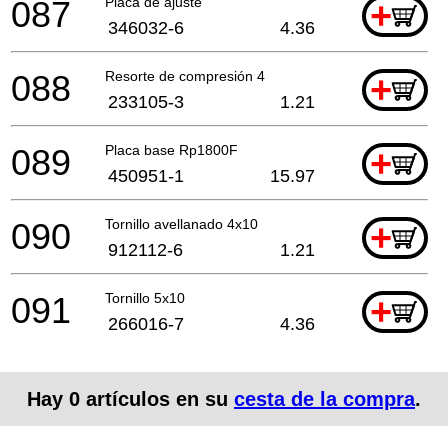
087
Placa de ajuste
+
346032-6
4.36
088
Resorte de compresión 4
+
233105-3
1.21
089
Placa base Rp1800F
+
450951-1
15.97
090
Tornillo avellanado 4x10
+
912112-6
1.21
091
Tornillo 5x10
+
266016-7
4.36
Hay
0
artículos en su
cesta de la compra
.