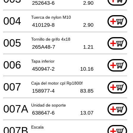
252643-6
2.90
004
Tuerca de nylon M10
+
410129-8
2.90
005
Tornillo de grifo 4x18
+
265A48-7
1.21
006
Tapa inferior
+
450947-2
10.16
007
Caja del motor cpl Rp1800f
+
158977-4
83.85
007A
Unidad de soporte
+
638647-6
13.07
007B
Escala
+