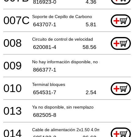
816923-0
4.36
007C
Soporte de Cepillo de Carbono
+
643707-1
5.81
008
Circuito de control de velocidad
+
620081-4
58.56
009
No hay información disponible, no se puede pedir
866377-1
010
Terminal bloques
+
654531-7
2.54
013
Ya no disponible, sin reemplazo
682505-8
014
Cable de alimentación 2x1.50 4.0mtr
+