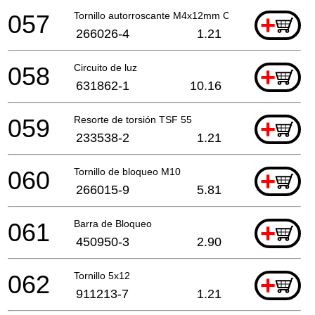
057
Tornillo autorroscante M4x12mm Ck
+
266026-4
1.21
058
Circuito de luz
+
631862-1
10.16
059
Resorte de torsión TSF 55
+
233538-2
1.21
060
Tornillo de bloqueo M10
+
266015-9
5.81
061
Barra de Bloqueo
+
450950-3
2.90
062
Tornillo 5x12
+
911213-7
1.21