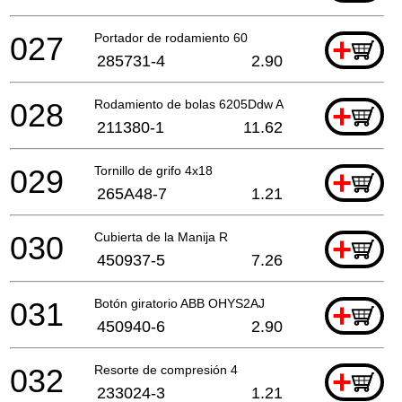
027
Portador de rodamiento 60
+
285731-4
2.90
028
Rodamiento de bolas 6205Ddw A
+
211380-1
11.62
029
Tornillo de grifo 4x18
+
265A48-7
1.21
030
Cubierta de la Manija R
+
450937-5
7.26
031
Botón giratorio ABB OHYS2AJ
+
450940-6
2.90
032
Resorte de compresión 4
+
233024-3
1.21