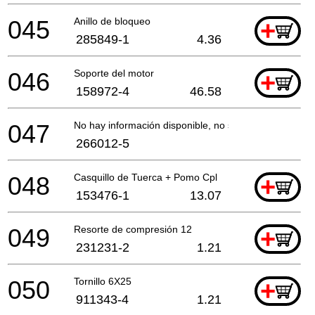
045
Anillo de bloqueo
+
285849-1
4.36
046
Soporte del motor
+
158972-4
46.58
047
No hay información disponible, no se puede pedir
266012-5
048
Casquillo de Tuerca + Pomo Cpl
+
153476-1
13.07
049
Resorte de compresión 12
+
231231-2
1.21
050
Tornillo 6X25
+
911343-4
1.21