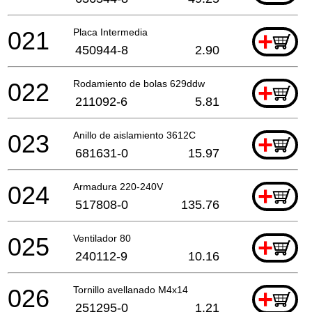
021
Placa Intermedia
+
450944-8
2.90
022
Rodamiento de bolas 629ddw
+
211092-6
5.81
023
Anillo de aislamiento 3612C
+
681631-0
15.97
024
Armadura 220-240V
+
517808-0
135.76
025
Ventilador 80
+
240112-9
10.16
026
Tornillo avellanado M4x14
+
251295-0
1.21