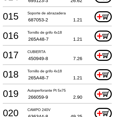
695123-3
26.62
015
Soporte de abrazadera
+
687053-2
1.21
016
Tornillo de grifo 4x18
+
265A48-7
1.21
017
CUBIERTA
+
450949-8
7.26
018
Tornillo de grifo 4x18
+
265A48-7
1.21
019
Autoperforante Pt 5x75
+
266059-9
2.90
020
CAMPO 240V
+
636344-8
49.25