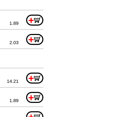
+
1.89
+
2.03
+
14.21
+
1.89
+