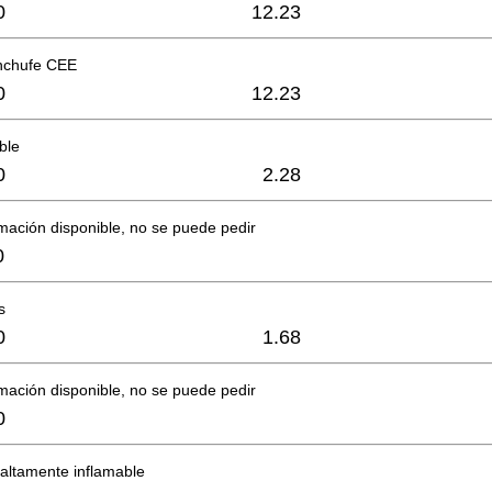
0
12.23
nchufe CEE
0
12.23
ble
0
2.28
mación disponible, no se puede pedir
0
s
0
1.68
mación disponible, no se puede pedir
0
 altamente inflamable