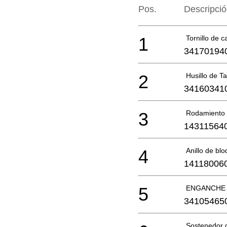
Pos.
Descripci
1
Tornillo de c
34170194
2
Husillo de T
34160341
3
Rodamiento 
14311564
4
Anillo de bl
14118006
5
ENGANCHE
34105465
Sostenedor d