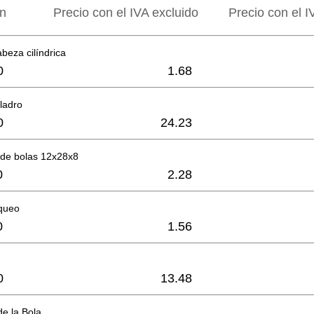
ón
Precio con el IVA excluido
Precio con el I
abeza cilíndrica
0
1.68
aladro
0
24.23
de bolas 12x28x8
0
2.28
oqueo
0
1.56
0
13.48
e la Bola