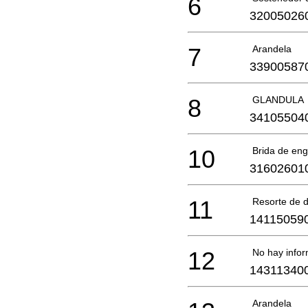
6
32005026
7
Arandela
33900587
8
GLANDULA
34105504
10
Brida de eng
31602601
11
Resorte de d
14115059
12
No hay infor
14311340
Arandela