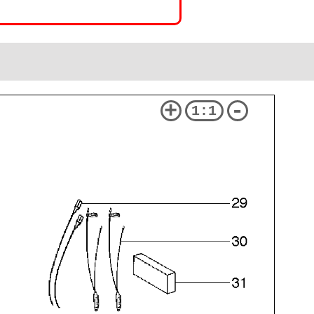
+
-
1:1