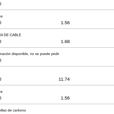
0
ma
0
1.56
A DE CABLE
0
1.68
mación disponible, no se puede pedir
0
0
11.74
ma
0
1.56
illas de carbono