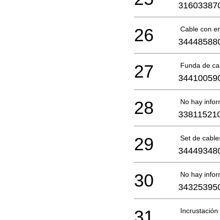
31603387
26
Cable con e
34448588
27
Funda de ca
34410059
28
No hay infor
33811521
29
Set de cable
34449348
30
No hay infor
34325395
31
Incrustación