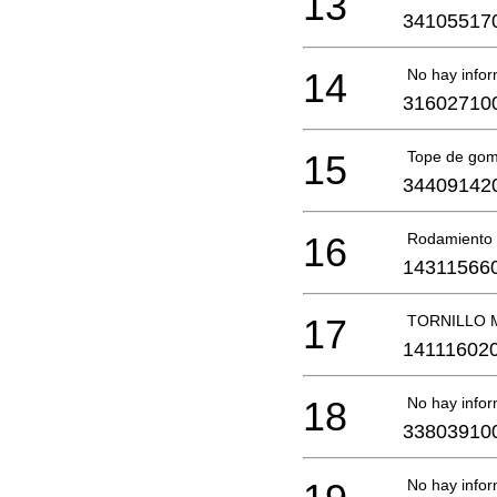
13
34105517
14
No hay infor
31602710
15
Tope de go
34409142
16
Rodamiento 
14311566
17
TORNILLO 
14111602
18
No hay infor
33803910
No hay infor