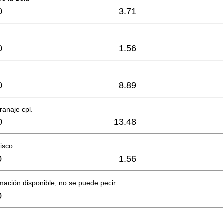
0
3.71
0
1.56
0
8.89
ranaje cpl.
0
13.48
isco
0
1.56
mación disponible, no se puede pedir
0