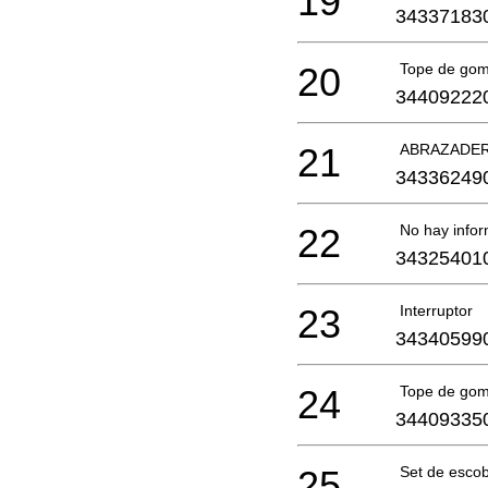
19
34337183
20
Tope de go
34409222
21
ABRAZADER
34336249
22
No hay infor
34325401
23
Interruptor
34340599
24
Tope de go
34409335
25
Set de escob