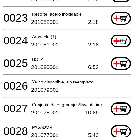
0023
Resorte, acero inoxidable
+
201082001
2.18
0024
Arandela (1)
+
201081001
2.18
0025
BOLA
+
201080001
6.53
0026
Ya no disponible, sin reemplazo
201079001
0027
Conjunto de engranajes/llave de impacto de batería
+
201078001
10.89
0028
PASADOR
+
201077001
5.43