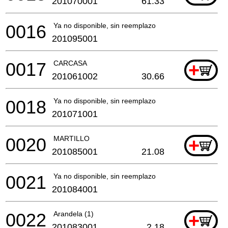
201070001
61.33
0016
Ya no disponible, sin reemplazo
201095001
0017
CARCASA
+
201061002
30.66
0018
Ya no disponible, sin reemplazo
201071001
0020
MARTILLO
+
201085001
21.08
0021
Ya no disponible, sin reemplazo
201084001
0022
Arandela (1)
+
201083001
2.18