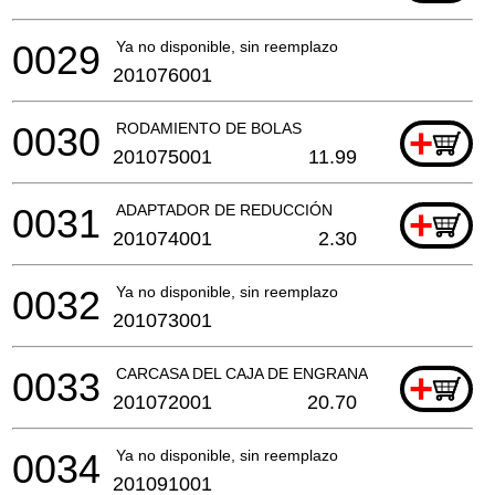
0029
Ya no disponible, sin reemplazo
201076001
0030
RODAMIENTO DE BOLAS
+
201075001
11.99
0031
ADAPTADOR DE REDUCCIÓN
+
201074001
2.30
0032
Ya no disponible, sin reemplazo
201073001
0033
CARCASA DEL CAJA DE ENGRANAJES
+
201072001
20.70
0034
Ya no disponible, sin reemplazo
201091001