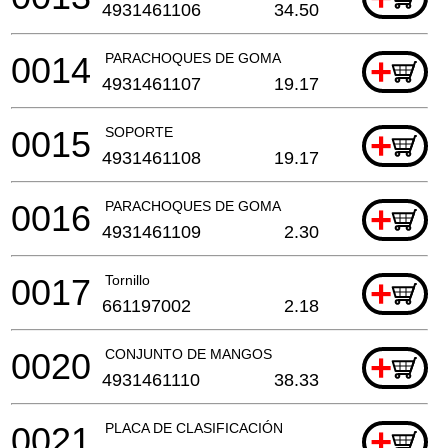
4931461106
34.50
0014
PARACHOQUES DE GOMA
+
4931461107
19.17
0015
SOPORTE
+
4931461108
19.17
0016
PARACHOQUES DE GOMA
+
4931461109
2.30
0017
Tornillo
+
661197002
2.18
0020
CONJUNTO DE MANGOS
+
4931461110
38.33
0021
PLACA DE CLASIFICACIÓN
+