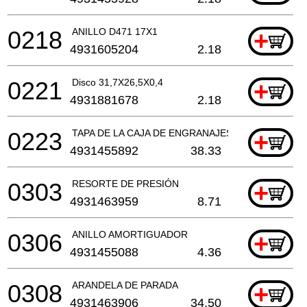
0218
ANILLO D471 17X1
+
4931605204
2.18
0221
Disco 31,7X26,5X0,4
+
4931881678
2.18
0223
TAPA DE LA CAJA DE ENGRANAJES
+
4931455892
38.33
0303
RESORTE DE PRESIÓN
+
4931463959
8.71
0306
ANILLO AMORTIGUADOR
+
4931455088
4.36
0308
ARANDELA DE PARADA
+
4931463906
34.50