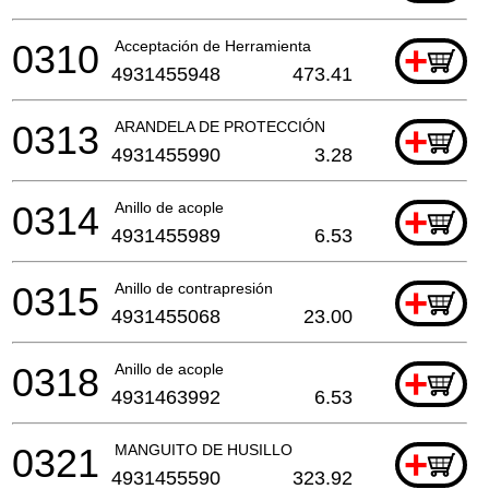
0310
Acceptación de Herramienta
+
4931455948
473.41
0313
ARANDELA DE PROTECCIÓN
+
4931455990
3.28
0314
Anillo de acople
+
4931455989
6.53
0315
Anillo de contrapresión
+
4931455068
23.00
0318
Anillo de acople
+
4931463992
6.53
0321
MANGUITO DE HUSILLO
+
4931455590
323.92