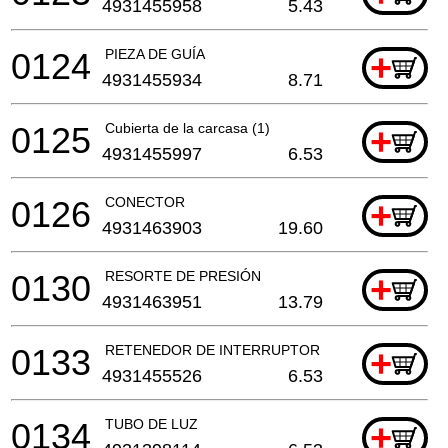
4931455958
5.43
0124
PIEZA DE GUÍA
+
4931455934
8.71
0125
Cubierta de la carcasa (1)
+
4931455997
6.53
0126
CONECTOR
+
4931463903
19.60
0130
RESORTE DE PRESIÓN
+
4931463951
13.79
0133
RETENEDOR DE INTERRUPTOR
+
4931455526
6.53
0134
TUBO DE LUZ
+