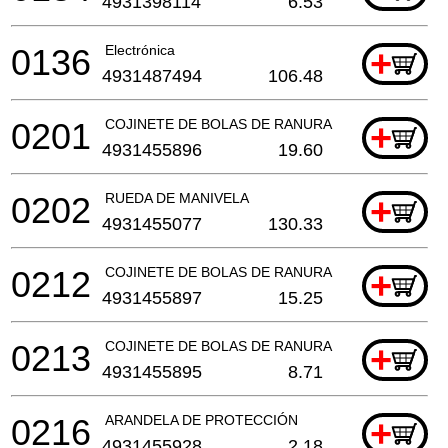
4931398114
6.53
0136
Electrónica
+
4931487494
106.48
0201
COJINETE DE BOLAS DE RANURA
+
4931455896
19.60
0202
RUEDA DE MANIVELA
+
4931455077
130.33
0212
COJINETE DE BOLAS DE RANURA
+
4931455897
15.25
0213
COJINETE DE BOLAS DE RANURA
+
4931455895
8.71
0216
ARANDELA DE PROTECCIÓN
+
4931455928
2.18