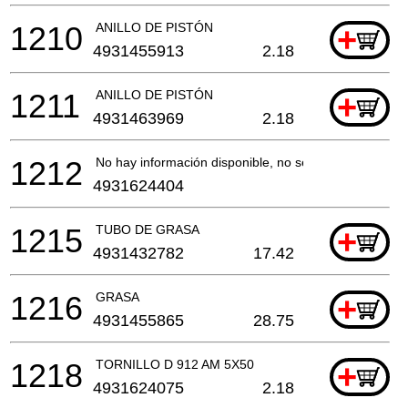
1210
ANILLO DE PISTÓN
+
4931455913
2.18
1211
ANILLO DE PISTÓN
+
4931463969
2.18
1212
No hay información disponible, no se puede pedir
4931624404
1215
TUBO DE GRASA
+
4931432782
17.42
1216
GRASA
+
4931455865
28.75
1218
TORNILLO D 912 AM 5X50
+
4931624075
2.18