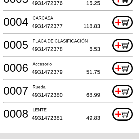
4931472376
15.25
0004
CARCASA
+
4931472377
118.83
0005
PLACA DE CLASIFICACIÓN
+
4931472378
6.53
0006
Accesorio
+
4931472379
51.75
0007
Rueda
+
4931472380
68.99
0008
LENTE
+
4931472381
49.83