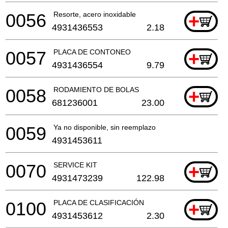
0056
Resorte, acero inoxidable
+
4931436553
2.18
0057
PLACA DE CONTONEO
+
4931436554
9.79
0058
RODAMIENTO DE BOLAS
+
681236001
23.00
0059
Ya no disponible, sin reemplazo
4931453611
0070
SERVICE KIT
+
4931473239
122.98
0100
PLACA DE CLASIFICACIÓN
+
4931453612
2.30