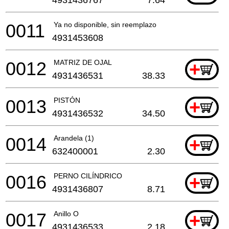
0011
Ya no disponible, sin reemplazo
4931453608
0012
MATRIZ DE OJAL
+
4931436531
38.33
0013
PISTÓN
+
4931436532
34.50
0014
Arandela (1)
+
632400001
2.30
0016
PERNO CILÍNDRICO
+
4931436807
8.71
0017
Anillo O
+
4931436533
2.18